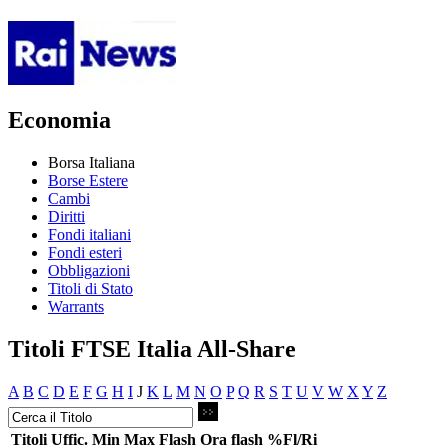
Economia
Borsa Italiana
Borse Estere
Cambi
Diritti
Fondi italiani
Fondi esteri
Obbligazioni
Titoli di Stato
Warrants
Titoli FTSE Italia All-Share
A
B
C
D
E
F
G
H
I
J
K
L
M
N
O
P
Q
R
S
T
U
V
W
X
Y
Z
Titoli
Uffic.
Min
Max
Flash
Ora flash
%Fl/Ri