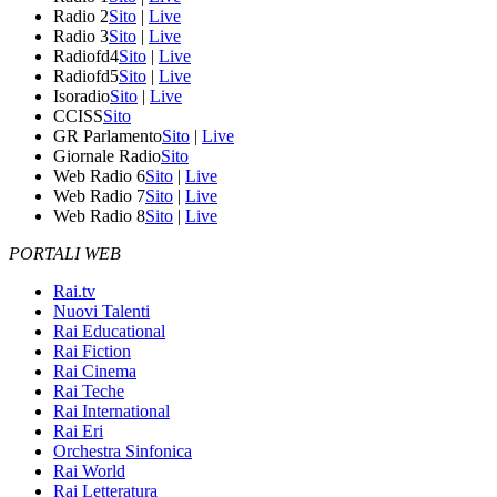
Radio 2
Sito
|
Live
Radio 3
Sito
|
Live
Radiofd4
Sito
|
Live
Radiofd5
Sito
|
Live
Isoradio
Sito
|
Live
CCISS
Sito
GR Parlamento
Sito
|
Live
Giornale Radio
Sito
Web Radio 6
Sito
|
Live
Web Radio 7
Sito
|
Live
Web Radio 8
Sito
|
Live
PORTALI WEB
Rai.tv
Nuovi Talenti
Rai Educational
Rai Fiction
Rai Cinema
Rai Teche
Rai International
Rai Eri
Orchestra Sinfonica
Rai World
Rai Letteratura