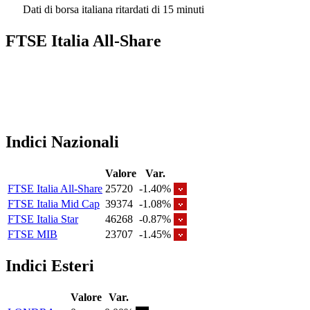
Dati di borsa italiana ritardati di 15 minuti
FTSE Italia All-Share
Indici Nazionali
Valore
Var.
FTSE Italia All-Share
25720
-1.40%
FTSE Italia Mid Cap
39374
-1.08%
FTSE Italia Star
46268
-0.87%
FTSE MIB
23707
-1.45%
Indici Esteri
Valore
Var.