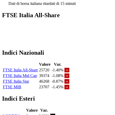
Dati di borsa italiana ritardati di 15 minuti
FTSE Italia All-Share
Indici Nazionali
Valore
Var.
FTSE Italia All-Share
25720
-1.40%
FTSE Italia Mid Cap
39374
-1.08%
FTSE Italia Star
46268
-0.87%
FTSE MIB
23707
-1.45%
Indici Esteri
Valore
Var.