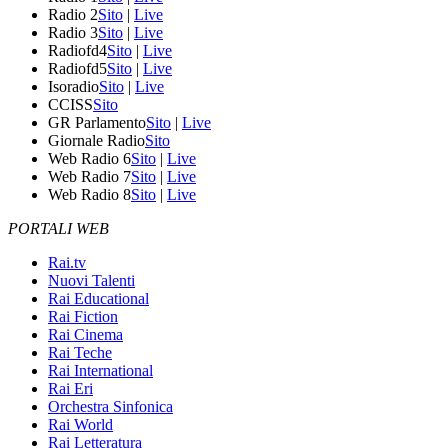
Radio 2
Sito
|
Live
Radio 3
Sito
|
Live
Radiofd4
Sito
|
Live
Radiofd5
Sito
|
Live
Isoradio
Sito
|
Live
CCISS
Sito
GR Parlamento
Sito
|
Live
Giornale Radio
Sito
Web Radio 6
Sito
|
Live
Web Radio 7
Sito
|
Live
Web Radio 8
Sito
|
Live
PORTALI WEB
Rai.tv
Nuovi Talenti
Rai Educational
Rai Fiction
Rai Cinema
Rai Teche
Rai International
Rai Eri
Orchestra Sinfonica
Rai World
Rai Letteratura