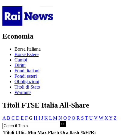
Economia
Borsa Italiana
Borse Estere
Cambi
Diritti
Fondi italiani
Fondi esteri
Obbligazioni
Titoli di Stato
Warrants
Titoli FTSE Italia All-Share
A
B
C
D
E
F
G
H
I
J
K
L
M
N
O
P
Q
R
S
T
U
V
W
X
Y
Z
Titoli
Uffic.
Min
Max
Flash
Ora flash
%Fl/Ri