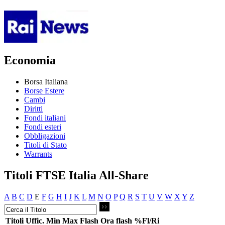
Economia
Borsa Italiana
Borse Estere
Cambi
Diritti
Fondi italiani
Fondi esteri
Obbligazioni
Titoli di Stato
Warrants
Titoli FTSE Italia All-Share
A
B
C
D
E
F
G
H
I
J
K
L
M
N
O
P
Q
R
S
T
U
V
W
X
Y
Z
Titoli
Uffic.
Min
Max
Flash
Ora flash
%Fl/Ri