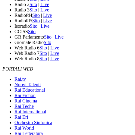
Radio 2
Sito
|
Live
Radio 3
Sito
|
Live
Radiofd4
Sito
|
Live
Radiofd5
Sito
|
Live
Isoradio
Sito
|
Live
CCISS
Sito
GR Parlamento
Sito
|
Live
Giornale Radio
Sito
Web Radio 6
Sito
|
Live
Web Radio 7
Sito
|
Live
Web Radio 8
Sito
|
Live
PORTALI WEB
Rai.tv
Nuovi Talenti
Rai Educational
Rai Fiction
Rai Cinema
Rai Teche
Rai International
Rai Eri
Orchestra Sinfonica
Rai World
Rai Letteratura