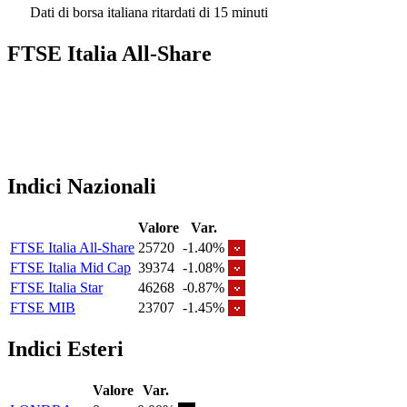
Dati di borsa italiana ritardati di 15 minuti
FTSE Italia All-Share
Indici Nazionali
Valore
Var.
FTSE Italia All-Share
25720
-1.40%
FTSE Italia Mid Cap
39374
-1.08%
FTSE Italia Star
46268
-0.87%
FTSE MIB
23707
-1.45%
Indici Esteri
Valore
Var.