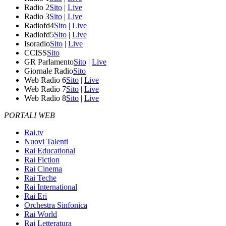
Radio 2
Sito
|
Live
Radio 3
Sito
|
Live
Radiofd4
Sito
|
Live
Radiofd5
Sito
|
Live
Isoradio
Sito
|
Live
CCISS
Sito
GR Parlamento
Sito
|
Live
Giornale Radio
Sito
Web Radio 6
Sito
|
Live
Web Radio 7
Sito
|
Live
Web Radio 8
Sito
|
Live
PORTALI WEB
Rai.tv
Nuovi Talenti
Rai Educational
Rai Fiction
Rai Cinema
Rai Teche
Rai International
Rai Eri
Orchestra Sinfonica
Rai World
Rai Letteratura