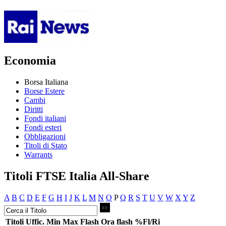
Economia
Borsa Italiana
Borse Estere
Cambi
Diritti
Fondi italiani
Fondi esteri
Obbligazioni
Titoli di Stato
Warrants
Titoli FTSE Italia All-Share
A
B
C
D
E
F
G
H
I
J
K
L
M
N
O
P
Q
R
S
T
U
V
W
X
Y
Z
Titoli
Uffic.
Min
Max
Flash
Ora flash
%Fl/Ri