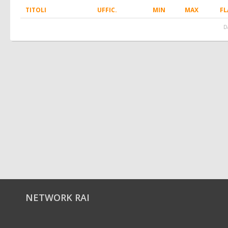
TITOLI
UFFIC.
MIN
MAX
FL
Da
NETWORK RAI