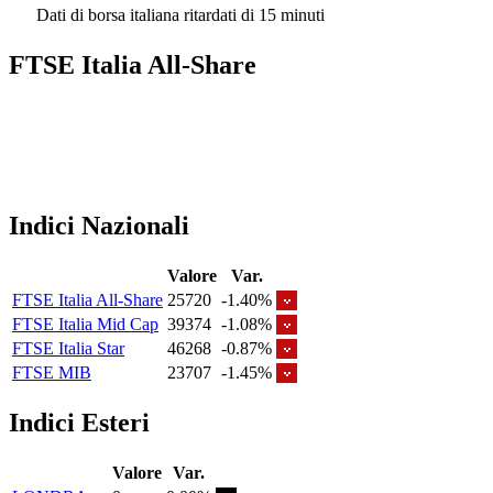
Dati di borsa italiana ritardati di 15 minuti
FTSE Italia All-Share
Indici Nazionali
Valore
Var.
FTSE Italia All-Share
25720
-1.40%
FTSE Italia Mid Cap
39374
-1.08%
FTSE Italia Star
46268
-0.87%
FTSE MIB
23707
-1.45%
Indici Esteri
Valore
Var.