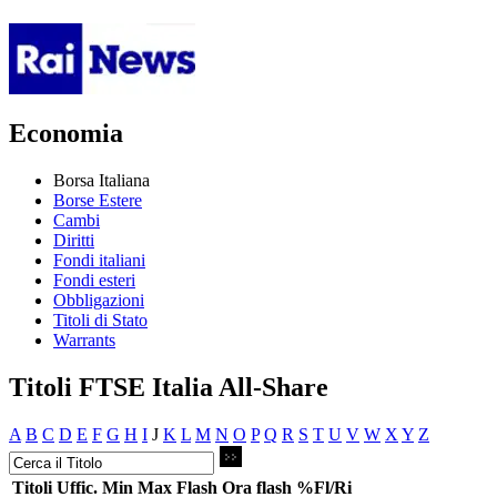
Economia
Borsa Italiana
Borse Estere
Cambi
Diritti
Fondi italiani
Fondi esteri
Obbligazioni
Titoli di Stato
Warrants
Titoli FTSE Italia All-Share
A
B
C
D
E
F
G
H
I
J
K
L
M
N
O
P
Q
R
S
T
U
V
W
X
Y
Z
Titoli
Uffic.
Min
Max
Flash
Ora flash
%Fl/Ri