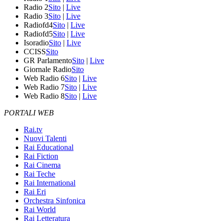
Radio 2
Sito
|
Live
Radio 3
Sito
|
Live
Radiofd4
Sito
|
Live
Radiofd5
Sito
|
Live
Isoradio
Sito
|
Live
CCISS
Sito
GR Parlamento
Sito
|
Live
Giornale Radio
Sito
Web Radio 6
Sito
|
Live
Web Radio 7
Sito
|
Live
Web Radio 8
Sito
|
Live
PORTALI WEB
Rai.tv
Nuovi Talenti
Rai Educational
Rai Fiction
Rai Cinema
Rai Teche
Rai International
Rai Eri
Orchestra Sinfonica
Rai World
Rai Letteratura