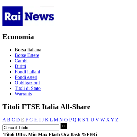
Economia
Borsa Italiana
Borse Estere
Cambi
Diritti
Fondi italiani
Fondi esteri
Obbligazioni
Titoli di Stato
Warrants
Titoli FTSE Italia All-Share
A
B
C
D
E
F
G
H
I
J
K
L
M
N
O
P
Q
R
S
T
U
V
W
X
Y
Z
Titoli
Uffic.
Min
Max
Flash
Ora flash
%Fl/Ri