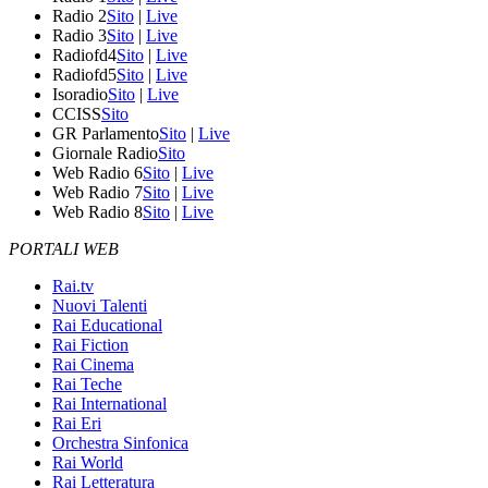
Radio 2
Sito
|
Live
Radio 3
Sito
|
Live
Radiofd4
Sito
|
Live
Radiofd5
Sito
|
Live
Isoradio
Sito
|
Live
CCISS
Sito
GR Parlamento
Sito
|
Live
Giornale Radio
Sito
Web Radio 6
Sito
|
Live
Web Radio 7
Sito
|
Live
Web Radio 8
Sito
|
Live
PORTALI WEB
Rai.tv
Nuovi Talenti
Rai Educational
Rai Fiction
Rai Cinema
Rai Teche
Rai International
Rai Eri
Orchestra Sinfonica
Rai World
Rai Letteratura