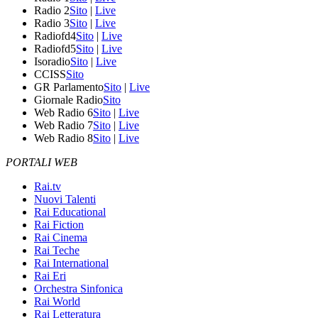
Radio 2
Sito
|
Live
Radio 3
Sito
|
Live
Radiofd4
Sito
|
Live
Radiofd5
Sito
|
Live
Isoradio
Sito
|
Live
CCISS
Sito
GR Parlamento
Sito
|
Live
Giornale Radio
Sito
Web Radio 6
Sito
|
Live
Web Radio 7
Sito
|
Live
Web Radio 8
Sito
|
Live
PORTALI WEB
Rai.tv
Nuovi Talenti
Rai Educational
Rai Fiction
Rai Cinema
Rai Teche
Rai International
Rai Eri
Orchestra Sinfonica
Rai World
Rai Letteratura