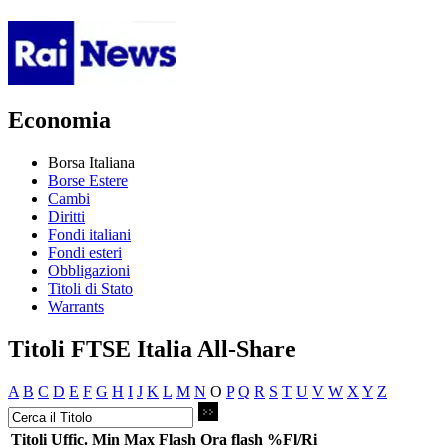
Economia
Borsa Italiana
Borse Estere
Cambi
Diritti
Fondi italiani
Fondi esteri
Obbligazioni
Titoli di Stato
Warrants
Titoli FTSE Italia All-Share
A
B
C
D
E
F
G
H
I
J
K
L
M
N
O
P
Q
R
S
T
U
V
W
X
Y
Z
Titoli
Uffic.
Min
Max
Flash
Ora flash
%Fl/Ri