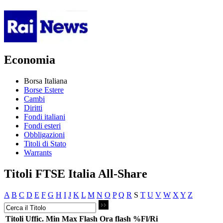
Economia
Borsa Italiana
Borse Estere
Cambi
Diritti
Fondi italiani
Fondi esteri
Obbligazioni
Titoli di Stato
Warrants
Titoli FTSE Italia All-Share
A
B
C
D
E
F
G
H
I
J
K
L
M
N
O
P
Q
R
S
T
U
V
W
X
Y
Z
Titoli
Uffic.
Min
Max
Flash
Ora flash
%Fl/Ri