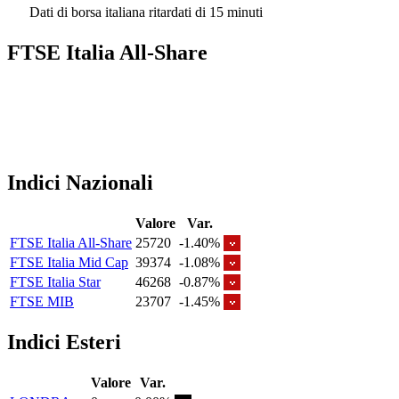
Dati di borsa italiana ritardati di 15 minuti
FTSE Italia All-Share
Indici Nazionali
Valore
Var.
FTSE Italia All-Share
25720
-1.40%
FTSE Italia Mid Cap
39374
-1.08%
FTSE Italia Star
46268
-0.87%
FTSE MIB
23707
-1.45%
Indici Esteri
Valore
Var.