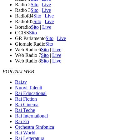
Radio 2
Sito
|
Live
Radio 3
Sito
|
Live
Radiofd4
Sito
|
Live
Radiofd5
Sito
|
Live
Isoradio
Sito
|
Live
CCISS
Sito
GR Parlamento
Sito
|
Live
Giornale Radio
Sito
Web Radio 6
Sito
|
Live
Web Radio 7
Sito
|
Live
Web Radio 8
Sito
|
Live
PORTALI WEB
Rai.tv
Nuovi Talenti
Rai Educational
Rai Fiction
Rai Cinema
Rai Teche
Rai International
Rai Eri
Orchestra Sinfonica
Rai World
Rai Letteratura