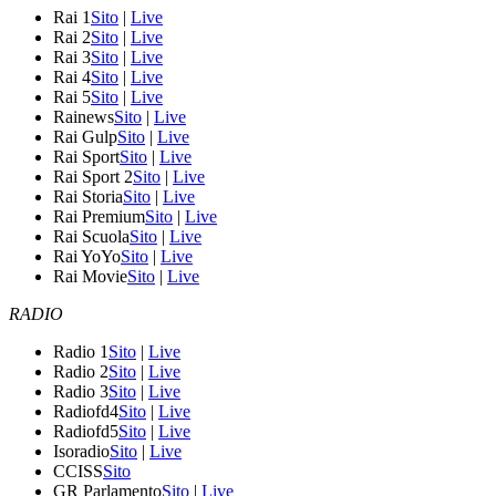
Rai 1
Sito
|
Live
Rai 2
Sito
|
Live
Rai 3
Sito
|
Live
Rai 4
Sito
|
Live
Rai 5
Sito
|
Live
Rainews
Sito
|
Live
Rai Gulp
Sito
|
Live
Rai Sport
Sito
|
Live
Rai Sport 2
Sito
|
Live
Rai Storia
Sito
|
Live
Rai Premium
Sito
|
Live
Rai Scuola
Sito
|
Live
Rai YoYo
Sito
|
Live
Rai Movie
Sito
|
Live
RADIO
Radio 1
Sito
|
Live
Radio 2
Sito
|
Live
Radio 3
Sito
|
Live
Radiofd4
Sito
|
Live
Radiofd5
Sito
|
Live
Isoradio
Sito
|
Live
CCISS
Sito
GR Parlamento
Sito
|
Live