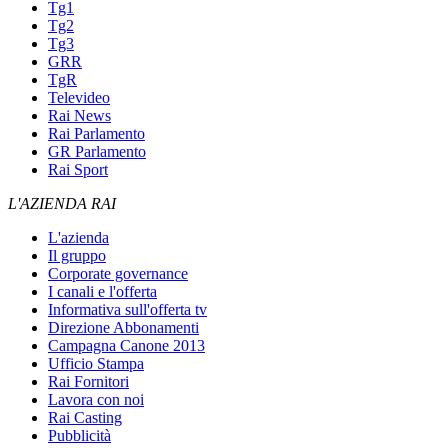
Tg1
Tg2
Tg3
GRR
TgR
Televideo
Rai News
Rai Parlamento
GR Parlamento
Rai Sport
L'AZIENDA RAI
L'azienda
Il gruppo
Corporate governance
I canali e l'offerta
Informativa sull'offerta tv
Direzione Abbonamenti
Campagna Canone 2013
Ufficio Stampa
Rai Fornitori
Lavora con noi
Rai Casting
Pubblicità