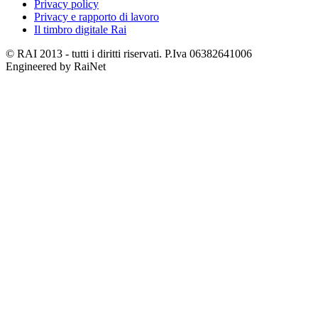
Privacy policy
Privacy e rapporto di lavoro
Il timbro digitale Rai
© RAI 2013 - tutti i diritti riservati. P.Iva 06382641006
Engineered by RaiNet