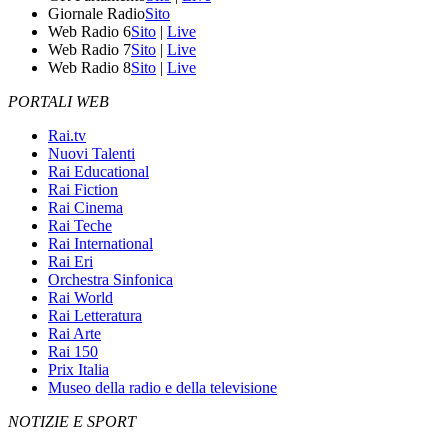
Giornale Radio
Sito
Web Radio 6
Sito
|
Live
Web Radio 7
Sito
|
Live
Web Radio 8
Sito
|
Live
PORTALI WEB
Rai.tv
Nuovi Talenti
Rai Educational
Rai Fiction
Rai Cinema
Rai Teche
Rai International
Rai Eri
Orchestra Sinfonica
Rai World
Rai Letteratura
Rai Arte
Rai 150
Prix Italia
Museo della radio e della televisione
NOTIZIE E SPORT