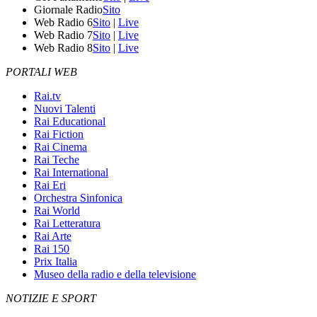
Giornale Radio
Sito
Web Radio 6
Sito
|
Live
Web Radio 7
Sito
|
Live
Web Radio 8
Sito
|
Live
PORTALI WEB
Rai.tv
Nuovi Talenti
Rai Educational
Rai Fiction
Rai Cinema
Rai Teche
Rai International
Rai Eri
Orchestra Sinfonica
Rai World
Rai Letteratura
Rai Arte
Rai 150
Prix Italia
Museo della radio e della televisione
NOTIZIE E SPORT