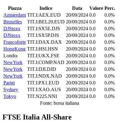
Piazza
Indice
Data
Valore
Perc.
Amsterdam
TIT.I:AEX.EUD
20/09/2024
0.0
0.0%
Bruxelles
TIT.I:BEL20.EUD
20/09/2024
0.0
0.0%
DJStoxx
TIT.I:SX5E.DJS
20/09/2024
0.0
0.0%
DJStoxx
TIT.I:SX5P.DJS
20/09/2024
0.0
0.0%
Francoforte
TIT.I:DAX.DAX
20/09/2024
0.0
0.0%
HongKong
TIT.I:HSI.HSN
20/09/2024
0.0
0.0%
Londra
TIT.I:UKX.FSE
20/09/2024
0.0
0.0%
NewYork
TIT.I:COMP.NAD
20/09/2024
0.0
0.0%
NewYork
TIT.I:DJI.DJD
20/09/2024
0.0
0.0%
NewYork
TIT.I:NDX.NAD
20/09/2024
0.0
0.0%
Parigi
TIT.I:PX1.EUD
20/09/2024
0.0
0.0%
Sydney
TIT.I:XAO.AUS
20/09/2024
0.0
0.0%
Tokyo
TIT.N225.NNI
20/09/2024
0.0
0.0%
Fonte: borsa italiana
FTSE Italia All-Share