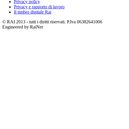
Privacy policy
Privacy e rapporto di lavoro
Il timbro digitale Rai
© RAI 2013 - tutti i diritti riservati. P.Iva 06382641006
Engineered by RaiNet