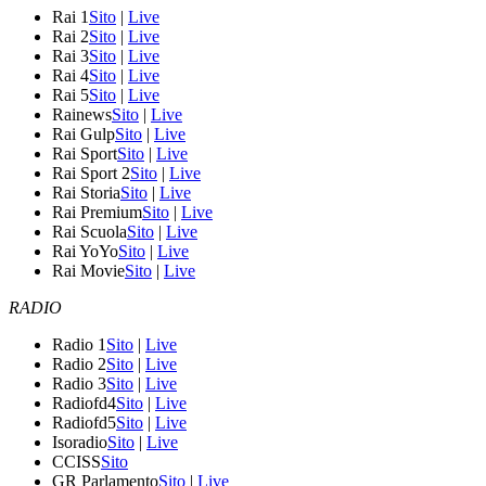
Rai 1
Sito
|
Live
Rai 2
Sito
|
Live
Rai 3
Sito
|
Live
Rai 4
Sito
|
Live
Rai 5
Sito
|
Live
Rainews
Sito
|
Live
Rai Gulp
Sito
|
Live
Rai Sport
Sito
|
Live
Rai Sport 2
Sito
|
Live
Rai Storia
Sito
|
Live
Rai Premium
Sito
|
Live
Rai Scuola
Sito
|
Live
Rai YoYo
Sito
|
Live
Rai Movie
Sito
|
Live
RADIO
Radio 1
Sito
|
Live
Radio 2
Sito
|
Live
Radio 3
Sito
|
Live
Radiofd4
Sito
|
Live
Radiofd5
Sito
|
Live
Isoradio
Sito
|
Live
CCISS
Sito
GR Parlamento
Sito
|
Live