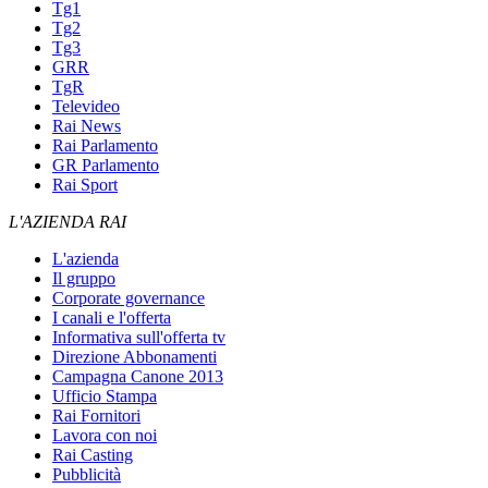
Tg1
Tg2
Tg3
GRR
TgR
Televideo
Rai News
Rai Parlamento
GR Parlamento
Rai Sport
L'AZIENDA RAI
L'azienda
Il gruppo
Corporate governance
I canali e l'offerta
Informativa sull'offerta tv
Direzione Abbonamenti
Campagna Canone 2013
Ufficio Stampa
Rai Fornitori
Lavora con noi
Rai Casting
Pubblicità