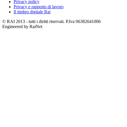
Privacy policy
Privacy e rapporto di lavoro
Il timbro digitale Rai
© RAI 2013 - tutti i diritti riservati. P.Iva 06382641006
Engineered by RaiNet