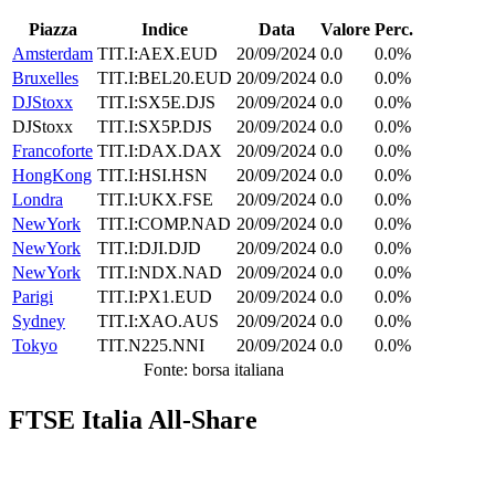
Piazza
Indice
Data
Valore
Perc.
Amsterdam
TIT.I:AEX.EUD
20/09/2024
0.0
0.0%
Bruxelles
TIT.I:BEL20.EUD
20/09/2024
0.0
0.0%
DJStoxx
TIT.I:SX5E.DJS
20/09/2024
0.0
0.0%
DJStoxx
TIT.I:SX5P.DJS
20/09/2024
0.0
0.0%
Francoforte
TIT.I:DAX.DAX
20/09/2024
0.0
0.0%
HongKong
TIT.I:HSI.HSN
20/09/2024
0.0
0.0%
Londra
TIT.I:UKX.FSE
20/09/2024
0.0
0.0%
NewYork
TIT.I:COMP.NAD
20/09/2024
0.0
0.0%
NewYork
TIT.I:DJI.DJD
20/09/2024
0.0
0.0%
NewYork
TIT.I:NDX.NAD
20/09/2024
0.0
0.0%
Parigi
TIT.I:PX1.EUD
20/09/2024
0.0
0.0%
Sydney
TIT.I:XAO.AUS
20/09/2024
0.0
0.0%
Tokyo
TIT.N225.NNI
20/09/2024
0.0
0.0%
Fonte: borsa italiana
FTSE Italia All-Share