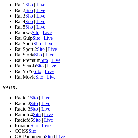
Rai 1
Sito
|
Live
Rai 2
Sito
|
Live
Rai 3
Sito
|
Live
Rai 4
Sito
|
Live
Rai 5
Sito
|
Live
Rainews
Sito
|
Live
Rai Gulp
Sito
|
Live
Rai Sport
Sito
|
Live
Rai Sport 2
Sito
|
Live
Rai Storia
Sito
|
Live
Rai Premium
Sito
|
Live
Rai Scuola
Sito
|
Live
Rai YoYo
Sito
|
Live
Rai Movie
Sito
|
Live
RADIO
Radio 1
Sito
|
Live
Radio 2
Sito
|
Live
Radio 3
Sito
|
Live
Radiofd4
Sito
|
Live
Radiofd5
Sito
|
Live
Isoradio
Sito
|
Live
CCISS
Sito
GR Parlamento
Sito
|
Live