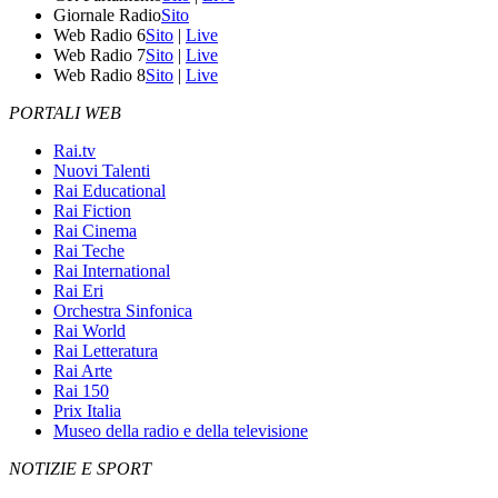
Giornale Radio
Sito
Web Radio 6
Sito
|
Live
Web Radio 7
Sito
|
Live
Web Radio 8
Sito
|
Live
PORTALI WEB
Rai.tv
Nuovi Talenti
Rai Educational
Rai Fiction
Rai Cinema
Rai Teche
Rai International
Rai Eri
Orchestra Sinfonica
Rai World
Rai Letteratura
Rai Arte
Rai 150
Prix Italia
Museo della radio e della televisione
NOTIZIE E SPORT