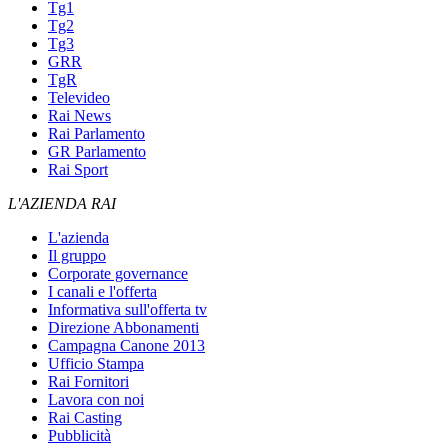
Tg1
Tg2
Tg3
GRR
TgR
Televideo
Rai News
Rai Parlamento
GR Parlamento
Rai Sport
L'AZIENDA RAI
L'azienda
Il gruppo
Corporate governance
I canali e l'offerta
Informativa sull'offerta tv
Direzione Abbonamenti
Campagna Canone 2013
Ufficio Stampa
Rai Fornitori
Lavora con noi
Rai Casting
Pubblicità