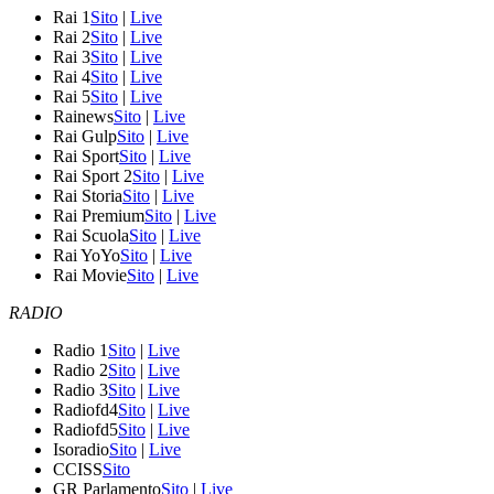
Rai 1
Sito
|
Live
Rai 2
Sito
|
Live
Rai 3
Sito
|
Live
Rai 4
Sito
|
Live
Rai 5
Sito
|
Live
Rainews
Sito
|
Live
Rai Gulp
Sito
|
Live
Rai Sport
Sito
|
Live
Rai Sport 2
Sito
|
Live
Rai Storia
Sito
|
Live
Rai Premium
Sito
|
Live
Rai Scuola
Sito
|
Live
Rai YoYo
Sito
|
Live
Rai Movie
Sito
|
Live
RADIO
Radio 1
Sito
|
Live
Radio 2
Sito
|
Live
Radio 3
Sito
|
Live
Radiofd4
Sito
|
Live
Radiofd5
Sito
|
Live
Isoradio
Sito
|
Live
CCISS
Sito
GR Parlamento
Sito
|
Live