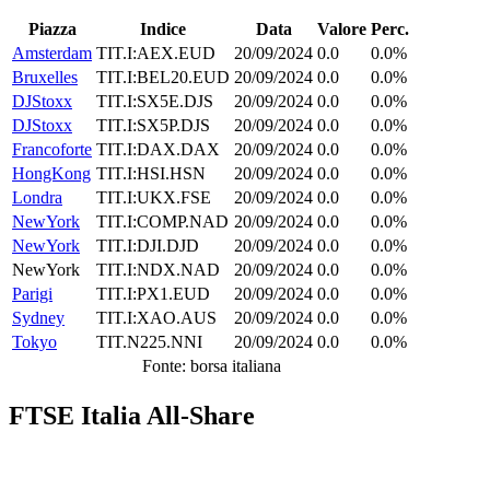
Piazza
Indice
Data
Valore
Perc.
Amsterdam
TIT.I:AEX.EUD
20/09/2024
0.0
0.0%
Bruxelles
TIT.I:BEL20.EUD
20/09/2024
0.0
0.0%
DJStoxx
TIT.I:SX5E.DJS
20/09/2024
0.0
0.0%
DJStoxx
TIT.I:SX5P.DJS
20/09/2024
0.0
0.0%
Francoforte
TIT.I:DAX.DAX
20/09/2024
0.0
0.0%
HongKong
TIT.I:HSI.HSN
20/09/2024
0.0
0.0%
Londra
TIT.I:UKX.FSE
20/09/2024
0.0
0.0%
NewYork
TIT.I:COMP.NAD
20/09/2024
0.0
0.0%
NewYork
TIT.I:DJI.DJD
20/09/2024
0.0
0.0%
NewYork
TIT.I:NDX.NAD
20/09/2024
0.0
0.0%
Parigi
TIT.I:PX1.EUD
20/09/2024
0.0
0.0%
Sydney
TIT.I:XAO.AUS
20/09/2024
0.0
0.0%
Tokyo
TIT.N225.NNI
20/09/2024
0.0
0.0%
Fonte: borsa italiana
FTSE Italia All-Share