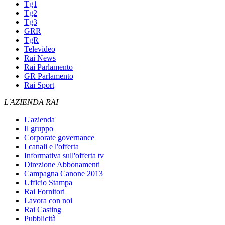
Tg1
Tg2
Tg3
GRR
TgR
Televideo
Rai News
Rai Parlamento
GR Parlamento
Rai Sport
L'AZIENDA RAI
L'azienda
Il gruppo
Corporate governance
I canali e l'offerta
Informativa sull'offerta tv
Direzione Abbonamenti
Campagna Canone 2013
Ufficio Stampa
Rai Fornitori
Lavora con noi
Rai Casting
Pubblicità