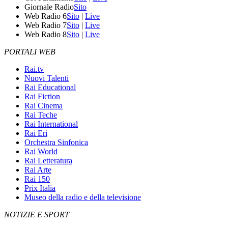
Giornale Radio
Sito
Web Radio 6
Sito
|
Live
Web Radio 7
Sito
|
Live
Web Radio 8
Sito
|
Live
PORTALI WEB
Rai.tv
Nuovi Talenti
Rai Educational
Rai Fiction
Rai Cinema
Rai Teche
Rai International
Rai Eri
Orchestra Sinfonica
Rai World
Rai Letteratura
Rai Arte
Rai 150
Prix Italia
Museo della radio e della televisione
NOTIZIE E SPORT