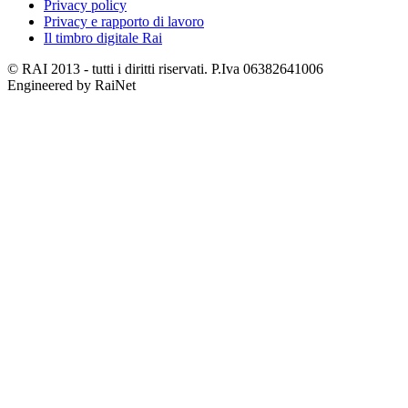
Privacy policy
Privacy e rapporto di lavoro
Il timbro digitale Rai
© RAI 2013 - tutti i diritti riservati. P.Iva 06382641006
Engineered by RaiNet