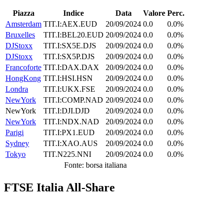
Piazza
Indice
Data
Valore
Perc.
Amsterdam
TIT.I:AEX.EUD
20/09/2024
0.0
0.0%
Bruxelles
TIT.I:BEL20.EUD
20/09/2024
0.0
0.0%
DJStoxx
TIT.I:SX5E.DJS
20/09/2024
0.0
0.0%
DJStoxx
TIT.I:SX5P.DJS
20/09/2024
0.0
0.0%
Francoforte
TIT.I:DAX.DAX
20/09/2024
0.0
0.0%
HongKong
TIT.I:HSI.HSN
20/09/2024
0.0
0.0%
Londra
TIT.I:UKX.FSE
20/09/2024
0.0
0.0%
NewYork
TIT.I:COMP.NAD
20/09/2024
0.0
0.0%
NewYork
TIT.I:DJI.DJD
20/09/2024
0.0
0.0%
NewYork
TIT.I:NDX.NAD
20/09/2024
0.0
0.0%
Parigi
TIT.I:PX1.EUD
20/09/2024
0.0
0.0%
Sydney
TIT.I:XAO.AUS
20/09/2024
0.0
0.0%
Tokyo
TIT.N225.NNI
20/09/2024
0.0
0.0%
Fonte: borsa italiana
FTSE Italia All-Share