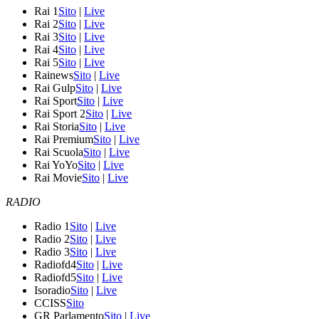
Rai 1
Sito
|
Live
Rai 2
Sito
|
Live
Rai 3
Sito
|
Live
Rai 4
Sito
|
Live
Rai 5
Sito
|
Live
Rainews
Sito
|
Live
Rai Gulp
Sito
|
Live
Rai Sport
Sito
|
Live
Rai Sport 2
Sito
|
Live
Rai Storia
Sito
|
Live
Rai Premium
Sito
|
Live
Rai Scuola
Sito
|
Live
Rai YoYo
Sito
|
Live
Rai Movie
Sito
|
Live
RADIO
Radio 1
Sito
|
Live
Radio 2
Sito
|
Live
Radio 3
Sito
|
Live
Radiofd4
Sito
|
Live
Radiofd5
Sito
|
Live
Isoradio
Sito
|
Live
CCISS
Sito
GR Parlamento
Sito
|
Live