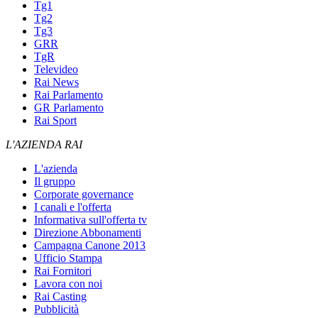
Tg1
Tg2
Tg3
GRR
TgR
Televideo
Rai News
Rai Parlamento
GR Parlamento
Rai Sport
L'AZIENDA RAI
L'azienda
Il gruppo
Corporate governance
I canali e l'offerta
Informativa sull'offerta tv
Direzione Abbonamenti
Campagna Canone 2013
Ufficio Stampa
Rai Fornitori
Lavora con noi
Rai Casting
Pubblicità