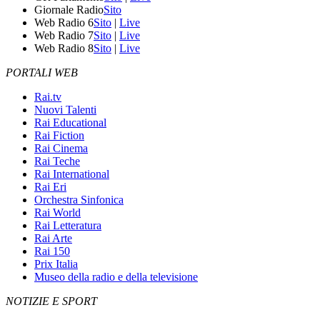
Giornale Radio
Sito
Web Radio 6
Sito
|
Live
Web Radio 7
Sito
|
Live
Web Radio 8
Sito
|
Live
PORTALI WEB
Rai.tv
Nuovi Talenti
Rai Educational
Rai Fiction
Rai Cinema
Rai Teche
Rai International
Rai Eri
Orchestra Sinfonica
Rai World
Rai Letteratura
Rai Arte
Rai 150
Prix Italia
Museo della radio e della televisione
NOTIZIE E SPORT