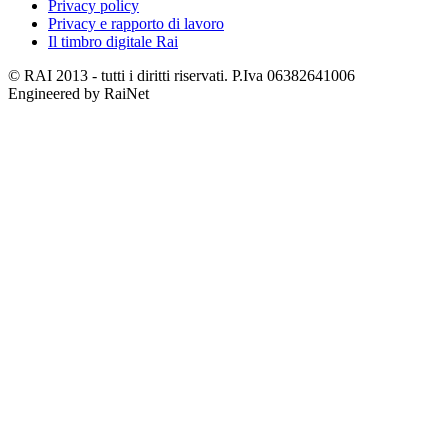
Privacy policy
Privacy e rapporto di lavoro
Il timbro digitale Rai
© RAI 2013 - tutti i diritti riservati. P.Iva 06382641006
Engineered by RaiNet