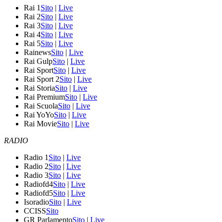
Rai 1
Sito
|
Live
Rai 2
Sito
|
Live
Rai 3
Sito
|
Live
Rai 4
Sito
|
Live
Rai 5
Sito
|
Live
Rainews
Sito
|
Live
Rai Gulp
Sito
|
Live
Rai Sport
Sito
|
Live
Rai Sport 2
Sito
|
Live
Rai Storia
Sito
|
Live
Rai Premium
Sito
|
Live
Rai Scuola
Sito
|
Live
Rai YoYo
Sito
|
Live
Rai Movie
Sito
|
Live
RADIO
Radio 1
Sito
|
Live
Radio 2
Sito
|
Live
Radio 3
Sito
|
Live
Radiofd4
Sito
|
Live
Radiofd5
Sito
|
Live
Isoradio
Sito
|
Live
CCISS
Sito
GR Parlamento
Sito
|
Live