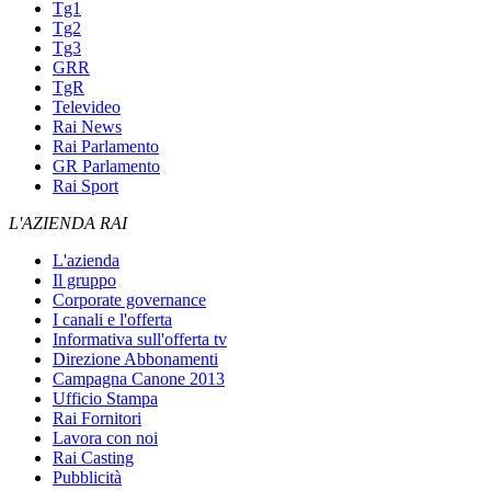
Tg1
Tg2
Tg3
GRR
TgR
Televideo
Rai News
Rai Parlamento
GR Parlamento
Rai Sport
L'AZIENDA RAI
L'azienda
Il gruppo
Corporate governance
I canali e l'offerta
Informativa sull'offerta tv
Direzione Abbonamenti
Campagna Canone 2013
Ufficio Stampa
Rai Fornitori
Lavora con noi
Rai Casting
Pubblicità