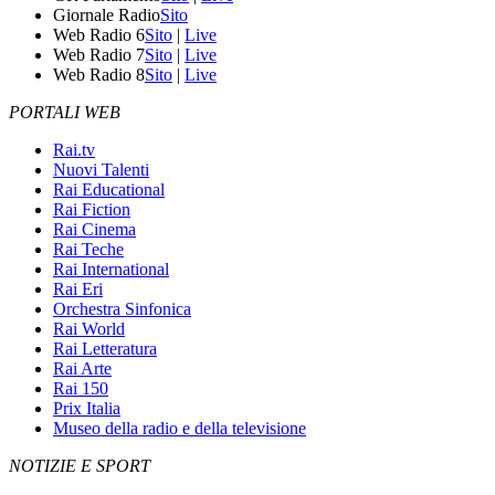
Giornale Radio
Sito
Web Radio 6
Sito
|
Live
Web Radio 7
Sito
|
Live
Web Radio 8
Sito
|
Live
PORTALI WEB
Rai.tv
Nuovi Talenti
Rai Educational
Rai Fiction
Rai Cinema
Rai Teche
Rai International
Rai Eri
Orchestra Sinfonica
Rai World
Rai Letteratura
Rai Arte
Rai 150
Prix Italia
Museo della radio e della televisione
NOTIZIE E SPORT