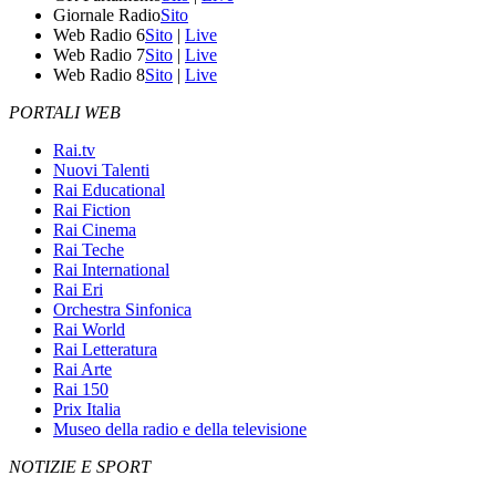
Giornale Radio
Sito
Web Radio 6
Sito
|
Live
Web Radio 7
Sito
|
Live
Web Radio 8
Sito
|
Live
PORTALI WEB
Rai.tv
Nuovi Talenti
Rai Educational
Rai Fiction
Rai Cinema
Rai Teche
Rai International
Rai Eri
Orchestra Sinfonica
Rai World
Rai Letteratura
Rai Arte
Rai 150
Prix Italia
Museo della radio e della televisione
NOTIZIE E SPORT