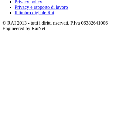
Privacy policy
Privacy e rapporto di lavoro
Il timbro digitale Rai
© RAI 2013 - tutti i diritti riservati. P.Iva 06382641006
Engineered by RaiNet