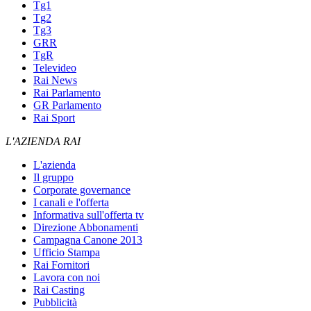
Tg1
Tg2
Tg3
GRR
TgR
Televideo
Rai News
Rai Parlamento
GR Parlamento
Rai Sport
L'AZIENDA RAI
L'azienda
Il gruppo
Corporate governance
I canali e l'offerta
Informativa sull'offerta tv
Direzione Abbonamenti
Campagna Canone 2013
Ufficio Stampa
Rai Fornitori
Lavora con noi
Rai Casting
Pubblicità