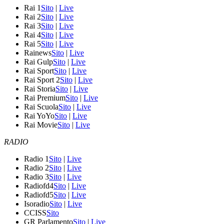
Rai 1
Sito
|
Live
Rai 2
Sito
|
Live
Rai 3
Sito
|
Live
Rai 4
Sito
|
Live
Rai 5
Sito
|
Live
Rainews
Sito
|
Live
Rai Gulp
Sito
|
Live
Rai Sport
Sito
|
Live
Rai Sport 2
Sito
|
Live
Rai Storia
Sito
|
Live
Rai Premium
Sito
|
Live
Rai Scuola
Sito
|
Live
Rai YoYo
Sito
|
Live
Rai Movie
Sito
|
Live
RADIO
Radio 1
Sito
|
Live
Radio 2
Sito
|
Live
Radio 3
Sito
|
Live
Radiofd4
Sito
|
Live
Radiofd5
Sito
|
Live
Isoradio
Sito
|
Live
CCISS
Sito
GR Parlamento
Sito
|
Live