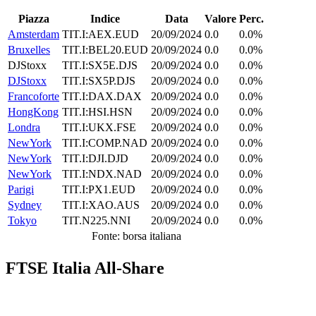
Piazza
Indice
Data
Valore
Perc.
Amsterdam
TIT.I:AEX.EUD
20/09/2024
0.0
0.0%
Bruxelles
TIT.I:BEL20.EUD
20/09/2024
0.0
0.0%
DJStoxx
TIT.I:SX5E.DJS
20/09/2024
0.0
0.0%
DJStoxx
TIT.I:SX5P.DJS
20/09/2024
0.0
0.0%
Francoforte
TIT.I:DAX.DAX
20/09/2024
0.0
0.0%
HongKong
TIT.I:HSI.HSN
20/09/2024
0.0
0.0%
Londra
TIT.I:UKX.FSE
20/09/2024
0.0
0.0%
NewYork
TIT.I:COMP.NAD
20/09/2024
0.0
0.0%
NewYork
TIT.I:DJI.DJD
20/09/2024
0.0
0.0%
NewYork
TIT.I:NDX.NAD
20/09/2024
0.0
0.0%
Parigi
TIT.I:PX1.EUD
20/09/2024
0.0
0.0%
Sydney
TIT.I:XAO.AUS
20/09/2024
0.0
0.0%
Tokyo
TIT.N225.NNI
20/09/2024
0.0
0.0%
Fonte: borsa italiana
FTSE Italia All-Share