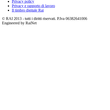
Privacy policy
Privacy e rapporto di lavoro
Il timbro digitale Rai
© RAI 2013 - tutti i diritti riservati. P.Iva 06382641006
Engineered by RaiNet