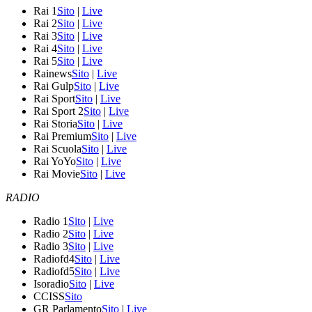
Rai 1
Sito
|
Live
Rai 2
Sito
|
Live
Rai 3
Sito
|
Live
Rai 4
Sito
|
Live
Rai 5
Sito
|
Live
Rainews
Sito
|
Live
Rai Gulp
Sito
|
Live
Rai Sport
Sito
|
Live
Rai Sport 2
Sito
|
Live
Rai Storia
Sito
|
Live
Rai Premium
Sito
|
Live
Rai Scuola
Sito
|
Live
Rai YoYo
Sito
|
Live
Rai Movie
Sito
|
Live
RADIO
Radio 1
Sito
|
Live
Radio 2
Sito
|
Live
Radio 3
Sito
|
Live
Radiofd4
Sito
|
Live
Radiofd5
Sito
|
Live
Isoradio
Sito
|
Live
CCISS
Sito
GR Parlamento
Sito
|
Live