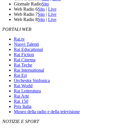
Giornale Radio
Sito
Web Radio 6
Sito
|
Live
Web Radio 7
Sito
|
Live
Web Radio 8
Sito
|
Live
PORTALI WEB
Rai.tv
Nuovi Talenti
Rai Educational
Rai Fiction
Rai Cinema
Rai Teche
Rai International
Rai Eri
Orchestra Sinfonica
Rai World
Rai Letteratura
Rai Arte
Rai 150
Prix Italia
Museo della radio e della televisione
NOTIZIE E SPORT