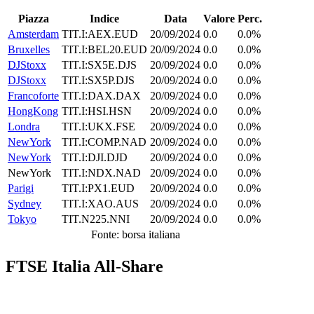
Piazza
Indice
Data
Valore
Perc.
Amsterdam
TIT.I:AEX.EUD
20/09/2024
0.0
0.0%
Bruxelles
TIT.I:BEL20.EUD
20/09/2024
0.0
0.0%
DJStoxx
TIT.I:SX5E.DJS
20/09/2024
0.0
0.0%
DJStoxx
TIT.I:SX5P.DJS
20/09/2024
0.0
0.0%
Francoforte
TIT.I:DAX.DAX
20/09/2024
0.0
0.0%
HongKong
TIT.I:HSI.HSN
20/09/2024
0.0
0.0%
Londra
TIT.I:UKX.FSE
20/09/2024
0.0
0.0%
NewYork
TIT.I:COMP.NAD
20/09/2024
0.0
0.0%
NewYork
TIT.I:DJI.DJD
20/09/2024
0.0
0.0%
NewYork
TIT.I:NDX.NAD
20/09/2024
0.0
0.0%
Parigi
TIT.I:PX1.EUD
20/09/2024
0.0
0.0%
Sydney
TIT.I:XAO.AUS
20/09/2024
0.0
0.0%
Tokyo
TIT.N225.NNI
20/09/2024
0.0
0.0%
Fonte: borsa italiana
FTSE Italia All-Share