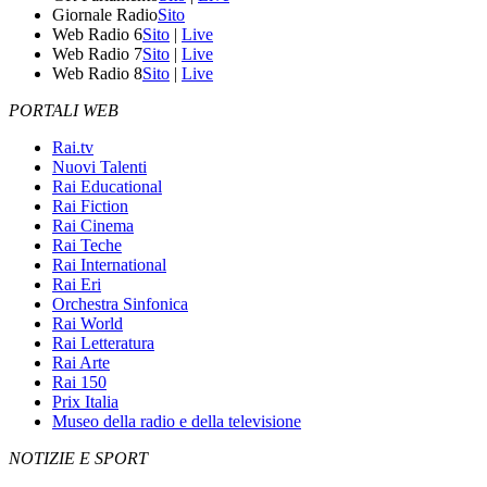
Giornale Radio
Sito
Web Radio 6
Sito
|
Live
Web Radio 7
Sito
|
Live
Web Radio 8
Sito
|
Live
PORTALI WEB
Rai.tv
Nuovi Talenti
Rai Educational
Rai Fiction
Rai Cinema
Rai Teche
Rai International
Rai Eri
Orchestra Sinfonica
Rai World
Rai Letteratura
Rai Arte
Rai 150
Prix Italia
Museo della radio e della televisione
NOTIZIE E SPORT