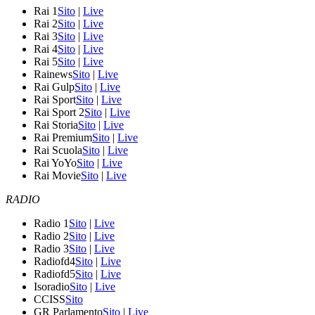
Rai 1
Sito
|
Live
Rai 2
Sito
|
Live
Rai 3
Sito
|
Live
Rai 4
Sito
|
Live
Rai 5
Sito
|
Live
Rainews
Sito
|
Live
Rai Gulp
Sito
|
Live
Rai Sport
Sito
|
Live
Rai Sport 2
Sito
|
Live
Rai Storia
Sito
|
Live
Rai Premium
Sito
|
Live
Rai Scuola
Sito
|
Live
Rai YoYo
Sito
|
Live
Rai Movie
Sito
|
Live
RADIO
Radio 1
Sito
|
Live
Radio 2
Sito
|
Live
Radio 3
Sito
|
Live
Radiofd4
Sito
|
Live
Radiofd5
Sito
|
Live
Isoradio
Sito
|
Live
CCISS
Sito
GR Parlamento
Sito
|
Live