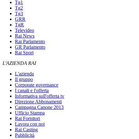
Tg1
Tg2
Tg3
GRR
TgR
Televideo
Rai News
Rai Parlamento
GR Parlamento
Rai Sport
L'AZIENDA RAI
L'azienda
Il gruppo
Corporate governance
I canali e l'offerta
Informativa sull'offerta tv
Direzione Abbonamenti
Campagna Canone 2013
Ufficio Stampa
Rai Fornitori
Lavora con noi
Rai Casting
Pubblicità