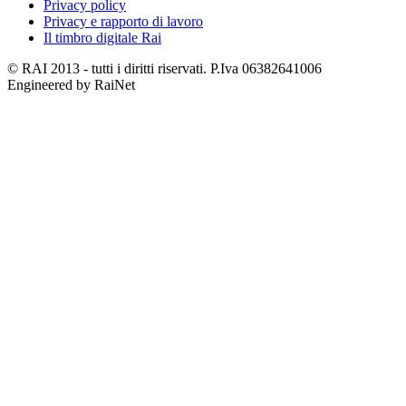
Privacy policy
Privacy e rapporto di lavoro
Il timbro digitale Rai
© RAI 2013 - tutti i diritti riservati. P.Iva 06382641006
Engineered by RaiNet