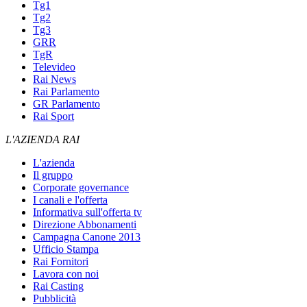
Tg1
Tg2
Tg3
GRR
TgR
Televideo
Rai News
Rai Parlamento
GR Parlamento
Rai Sport
L'AZIENDA RAI
L'azienda
Il gruppo
Corporate governance
I canali e l'offerta
Informativa sull'offerta tv
Direzione Abbonamenti
Campagna Canone 2013
Ufficio Stampa
Rai Fornitori
Lavora con noi
Rai Casting
Pubblicità