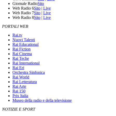
Giornale Radio
Sito
Web Radio 6
Sito
|
Live
Web Radio 7
Sito
|
Live
Web Radio 8
Sito
|
Live
PORTALI WEB
Rai.tv
Nuovi Talenti
Rai Educational
Rai Fiction
Rai Cinema
Rai Teche
Rai International
Rai Eri
Orchestra Sinfonica
Rai World
Rai Letteratura
Rai Arte
Rai 150
Prix Italia
Museo della radio e della televisione
NOTIZIE E SPORT