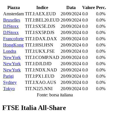
Piazza
Indice
Data
Valore
Perc.
Amsterdam
TIT.I:AEX.EUD
20/09/2024
0.0
0.0%
Bruxelles
TIT.I:BEL20.EUD
20/09/2024
0.0
0.0%
DJStoxx
TIT.I:SX5E.DJS
20/09/2024
0.0
0.0%
DJStoxx
TIT.I:SX5P.DJS
20/09/2024
0.0
0.0%
Francoforte
TIT.I:DAX.DAX
20/09/2024
0.0
0.0%
HongKong
TIT.I:HSI.HSN
20/09/2024
0.0
0.0%
Londra
TIT.I:UKX.FSE
20/09/2024
0.0
0.0%
NewYork
TIT.I:COMP.NAD
20/09/2024
0.0
0.0%
NewYork
TIT.I:DJI.DJD
20/09/2024
0.0
0.0%
NewYork
TIT.I:NDX.NAD
20/09/2024
0.0
0.0%
Parigi
TIT.I:PX1.EUD
20/09/2024
0.0
0.0%
Sydney
TIT.I:XAO.AUS
20/09/2024
0.0
0.0%
Tokyo
TIT.N225.NNI
20/09/2024
0.0
0.0%
Fonte: borsa italiana
FTSE Italia All-Share