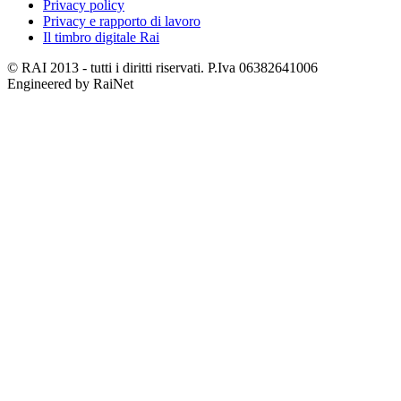
Privacy policy
Privacy e rapporto di lavoro
Il timbro digitale Rai
© RAI 2013 - tutti i diritti riservati. P.Iva 06382641006
Engineered by RaiNet