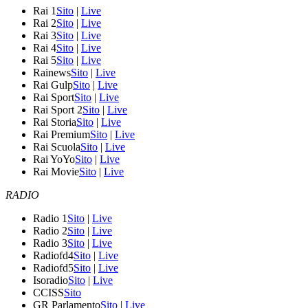
Rai 1
Sito
|
Live
Rai 2
Sito
|
Live
Rai 3
Sito
|
Live
Rai 4
Sito
|
Live
Rai 5
Sito
|
Live
Rainews
Sito
|
Live
Rai Gulp
Sito
|
Live
Rai Sport
Sito
|
Live
Rai Sport 2
Sito
|
Live
Rai Storia
Sito
|
Live
Rai Premium
Sito
|
Live
Rai Scuola
Sito
|
Live
Rai YoYo
Sito
|
Live
Rai Movie
Sito
|
Live
RADIO
Radio 1
Sito
|
Live
Radio 2
Sito
|
Live
Radio 3
Sito
|
Live
Radiofd4
Sito
|
Live
Radiofd5
Sito
|
Live
Isoradio
Sito
|
Live
CCISS
Sito
GR Parlamento
Sito
|
Live