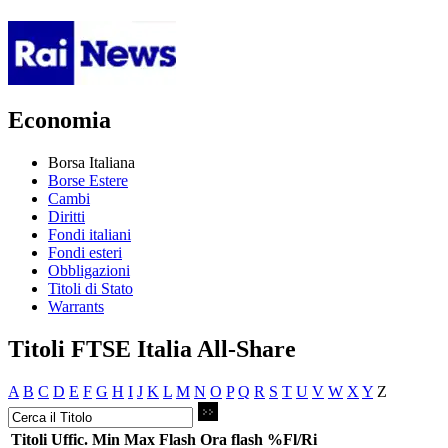
Economia
Borsa Italiana
Borse Estere
Cambi
Diritti
Fondi italiani
Fondi esteri
Obbligazioni
Titoli di Stato
Warrants
Titoli FTSE Italia All-Share
A
B
C
D
E
F
G
H
I
J
K
L
M
N
O
P
Q
R
S
T
U
V
W
X
Y
Z
Titoli
Uffic.
Min
Max
Flash
Ora flash
%Fl/Ri