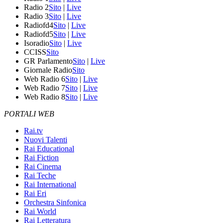
Radio 2
Sito
|
Live
Radio 3
Sito
|
Live
Radiofd4
Sito
|
Live
Radiofd5
Sito
|
Live
Isoradio
Sito
|
Live
CCISS
Sito
GR Parlamento
Sito
|
Live
Giornale Radio
Sito
Web Radio 6
Sito
|
Live
Web Radio 7
Sito
|
Live
Web Radio 8
Sito
|
Live
PORTALI WEB
Rai.tv
Nuovi Talenti
Rai Educational
Rai Fiction
Rai Cinema
Rai Teche
Rai International
Rai Eri
Orchestra Sinfonica
Rai World
Rai Letteratura