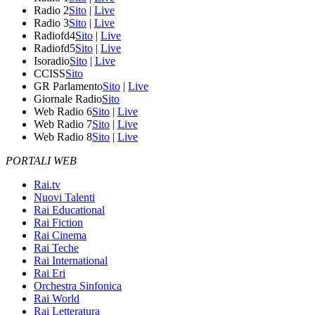
Radio 2
Sito
|
Live
Radio 3
Sito
|
Live
Radiofd4
Sito
|
Live
Radiofd5
Sito
|
Live
Isoradio
Sito
|
Live
CCISS
Sito
GR Parlamento
Sito
|
Live
Giornale Radio
Sito
Web Radio 6
Sito
|
Live
Web Radio 7
Sito
|
Live
Web Radio 8
Sito
|
Live
PORTALI WEB
Rai.tv
Nuovi Talenti
Rai Educational
Rai Fiction
Rai Cinema
Rai Teche
Rai International
Rai Eri
Orchestra Sinfonica
Rai World
Rai Letteratura