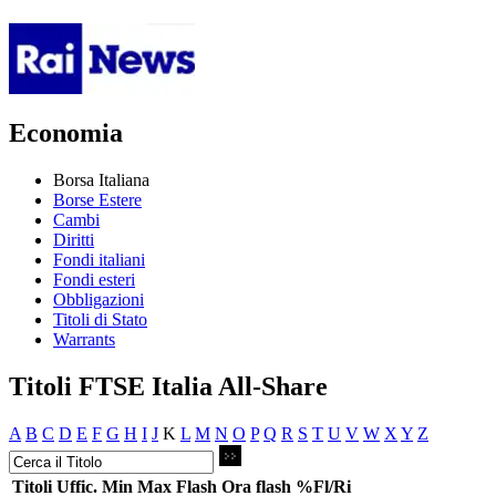
Economia
Borsa Italiana
Borse Estere
Cambi
Diritti
Fondi italiani
Fondi esteri
Obbligazioni
Titoli di Stato
Warrants
Titoli FTSE Italia All-Share
A
B
C
D
E
F
G
H
I
J
K
L
M
N
O
P
Q
R
S
T
U
V
W
X
Y
Z
Titoli
Uffic.
Min
Max
Flash
Ora flash
%Fl/Ri