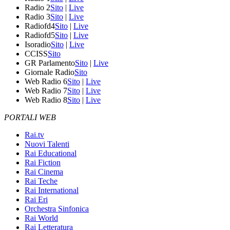
Radio 2
Sito
|
Live
Radio 3
Sito
|
Live
Radiofd4
Sito
|
Live
Radiofd5
Sito
|
Live
Isoradio
Sito
|
Live
CCISS
Sito
GR Parlamento
Sito
|
Live
Giornale Radio
Sito
Web Radio 6
Sito
|
Live
Web Radio 7
Sito
|
Live
Web Radio 8
Sito
|
Live
PORTALI WEB
Rai.tv
Nuovi Talenti
Rai Educational
Rai Fiction
Rai Cinema
Rai Teche
Rai International
Rai Eri
Orchestra Sinfonica
Rai World
Rai Letteratura