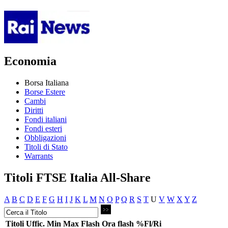
Economia
Borsa Italiana
Borse Estere
Cambi
Diritti
Fondi italiani
Fondi esteri
Obbligazioni
Titoli di Stato
Warrants
Titoli FTSE Italia All-Share
A
B
C
D
E
F
G
H
I
J
K
L
M
N
O
P
Q
R
S
T
U
V
W
X
Y
Z
Titoli
Uffic.
Min
Max
Flash
Ora flash
%Fl/Ri