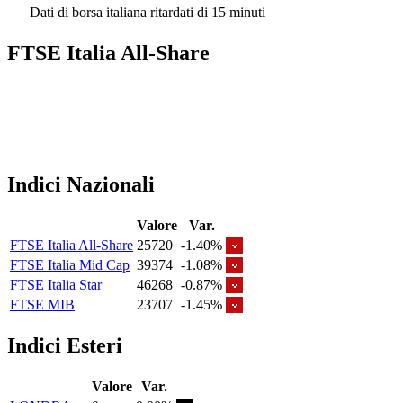
Dati di borsa italiana ritardati di 15 minuti
FTSE Italia All-Share
Indici Nazionali
Valore
Var.
FTSE Italia All-Share
25720
-1.40%
FTSE Italia Mid Cap
39374
-1.08%
FTSE Italia Star
46268
-0.87%
FTSE MIB
23707
-1.45%
Indici Esteri
Valore
Var.