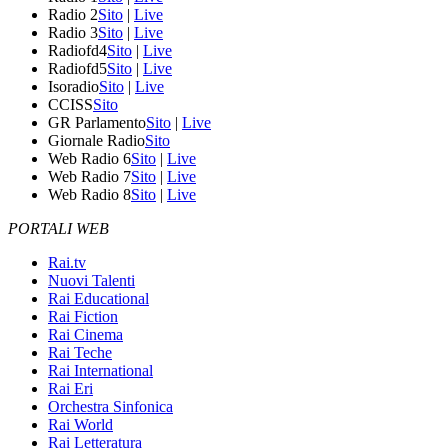
Radio 2
Sito
|
Live
Radio 3
Sito
|
Live
Radiofd4
Sito
|
Live
Radiofd5
Sito
|
Live
Isoradio
Sito
|
Live
CCISS
Sito
GR Parlamento
Sito
|
Live
Giornale Radio
Sito
Web Radio 6
Sito
|
Live
Web Radio 7
Sito
|
Live
Web Radio 8
Sito
|
Live
PORTALI WEB
Rai.tv
Nuovi Talenti
Rai Educational
Rai Fiction
Rai Cinema
Rai Teche
Rai International
Rai Eri
Orchestra Sinfonica
Rai World
Rai Letteratura