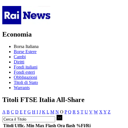
Economia
Borsa Italiana
Borse Estere
Cambi
Diritti
Fondi italiani
Fondi esteri
Obbligazioni
Titoli di Stato
Warrants
Titoli FTSE Italia All-Share
A
B
C
D
E
F
G
H
I
J
K
L
M
N
O
P
Q
R
S
T
U
V
W
X
Y
Z
Titoli
Uffic.
Min
Max
Flash
Ora flash
%Fl/Ri