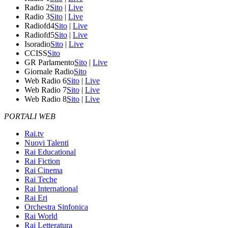
Radio 2
Sito
|
Live
Radio 3
Sito
|
Live
Radiofd4
Sito
|
Live
Radiofd5
Sito
|
Live
Isoradio
Sito
|
Live
CCISS
Sito
GR Parlamento
Sito
|
Live
Giornale Radio
Sito
Web Radio 6
Sito
|
Live
Web Radio 7
Sito
|
Live
Web Radio 8
Sito
|
Live
PORTALI WEB
Rai.tv
Nuovi Talenti
Rai Educational
Rai Fiction
Rai Cinema
Rai Teche
Rai International
Rai Eri
Orchestra Sinfonica
Rai World
Rai Letteratura