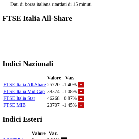
Dati di borsa italiana ritardati di 15 minuti
FTSE Italia All-Share
Indici Nazionali
Valore
Var.
FTSE Italia All-Share
25720
-1.40%
FTSE Italia Mid Cap
39374
-1.08%
FTSE Italia Star
46268
-0.87%
FTSE MIB
23707
-1.45%
Indici Esteri
Valore
Var.