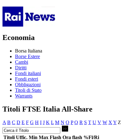
Economia
Borsa Italiana
Borse Estere
Cambi
Diritti
Fondi italiani
Fondi esteri
Obbligazioni
Titoli di Stato
Warrants
Titoli FTSE Italia All-Share
A
B
C
D
E
F
G
H
I
J
K
L
M
N
O
P
Q
R
S
T
U
V
W
X
Y
Z
Titoli
Uffic.
Min
Max
Flash
Ora flash
%Fl/Ri