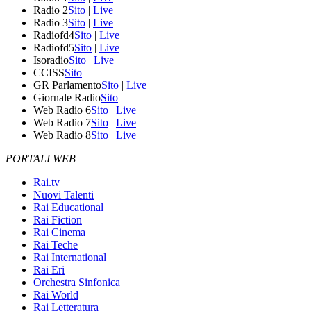
Radio 2
Sito
|
Live
Radio 3
Sito
|
Live
Radiofd4
Sito
|
Live
Radiofd5
Sito
|
Live
Isoradio
Sito
|
Live
CCISS
Sito
GR Parlamento
Sito
|
Live
Giornale Radio
Sito
Web Radio 6
Sito
|
Live
Web Radio 7
Sito
|
Live
Web Radio 8
Sito
|
Live
PORTALI WEB
Rai.tv
Nuovi Talenti
Rai Educational
Rai Fiction
Rai Cinema
Rai Teche
Rai International
Rai Eri
Orchestra Sinfonica
Rai World
Rai Letteratura