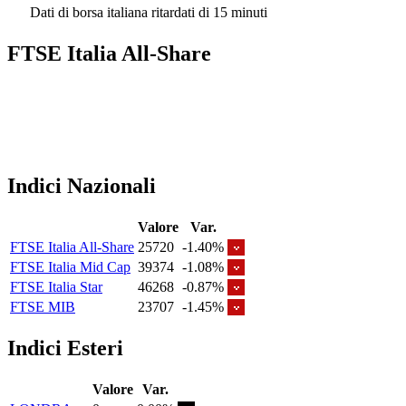
Dati di borsa italiana ritardati di 15 minuti
FTSE Italia All-Share
Indici Nazionali
Valore
Var.
FTSE Italia All-Share
25720
-1.40%
FTSE Italia Mid Cap
39374
-1.08%
FTSE Italia Star
46268
-0.87%
FTSE MIB
23707
-1.45%
Indici Esteri
Valore
Var.