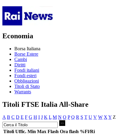
Economia
Borsa Italiana
Borse Estere
Cambi
Diritti
Fondi italiani
Fondi esteri
Obbligazioni
Titoli di Stato
Warrants
Titoli FTSE Italia All-Share
A
B
C
D
E
F
G
H
I
J
K
L
M
N
O
P
Q
R
S
T
U
V
W
X
Y
Z
Titoli
Uffic.
Min
Max
Flash
Ora flash
%Fl/Ri