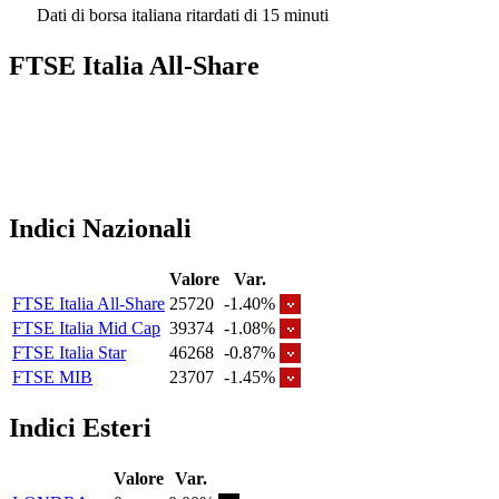
Dati di borsa italiana ritardati di 15 minuti
FTSE Italia All-Share
Indici Nazionali
Valore
Var.
FTSE Italia All-Share
25720
-1.40%
FTSE Italia Mid Cap
39374
-1.08%
FTSE Italia Star
46268
-0.87%
FTSE MIB
23707
-1.45%
Indici Esteri
Valore
Var.