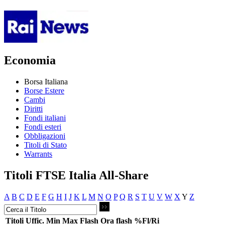
Economia
Borsa Italiana
Borse Estere
Cambi
Diritti
Fondi italiani
Fondi esteri
Obbligazioni
Titoli di Stato
Warrants
Titoli FTSE Italia All-Share
A
B
C
D
E
F
G
H
I
J
K
L
M
N
O
P
Q
R
S
T
U
V
W
X
Y
Z
Titoli
Uffic.
Min
Max
Flash
Ora flash
%Fl/Ri