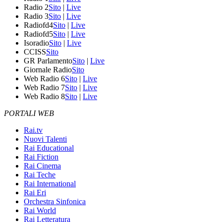
Radio 2
Sito
|
Live
Radio 3
Sito
|
Live
Radiofd4
Sito
|
Live
Radiofd5
Sito
|
Live
Isoradio
Sito
|
Live
CCISS
Sito
GR Parlamento
Sito
|
Live
Giornale Radio
Sito
Web Radio 6
Sito
|
Live
Web Radio 7
Sito
|
Live
Web Radio 8
Sito
|
Live
PORTALI WEB
Rai.tv
Nuovi Talenti
Rai Educational
Rai Fiction
Rai Cinema
Rai Teche
Rai International
Rai Eri
Orchestra Sinfonica
Rai World
Rai Letteratura