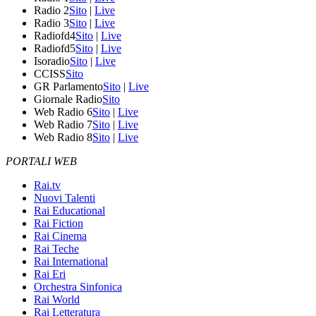
Radio 2
Sito
|
Live
Radio 3
Sito
|
Live
Radiofd4
Sito
|
Live
Radiofd5
Sito
|
Live
Isoradio
Sito
|
Live
CCISS
Sito
GR Parlamento
Sito
|
Live
Giornale Radio
Sito
Web Radio 6
Sito
|
Live
Web Radio 7
Sito
|
Live
Web Radio 8
Sito
|
Live
PORTALI WEB
Rai.tv
Nuovi Talenti
Rai Educational
Rai Fiction
Rai Cinema
Rai Teche
Rai International
Rai Eri
Orchestra Sinfonica
Rai World
Rai Letteratura