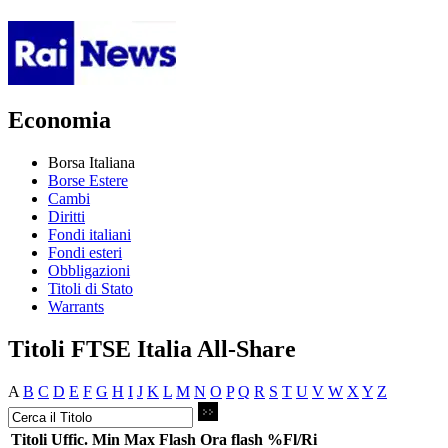
Economia
Borsa Italiana
Borse Estere
Cambi
Diritti
Fondi italiani
Fondi esteri
Obbligazioni
Titoli di Stato
Warrants
Titoli FTSE Italia All-Share
A
B
C
D
E
F
G
H
I
J
K
L
M
N
O
P
Q
R
S
T
U
V
W
X
Y
Z
Titoli
Uffic.
Min
Max
Flash
Ora flash
%Fl/Ri