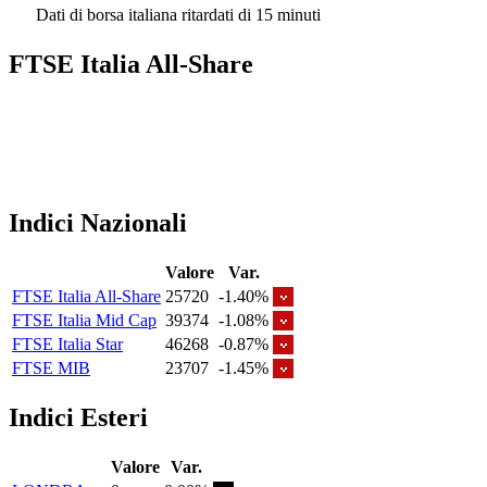
Dati di borsa italiana ritardati di 15 minuti
FTSE Italia All-Share
Indici Nazionali
Valore
Var.
FTSE Italia All-Share
25720
-1.40%
FTSE Italia Mid Cap
39374
-1.08%
FTSE Italia Star
46268
-0.87%
FTSE MIB
23707
-1.45%
Indici Esteri
Valore
Var.