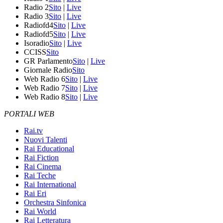
Radio 2
Sito
|
Live
Radio 3
Sito
|
Live
Radiofd4
Sito
|
Live
Radiofd5
Sito
|
Live
Isoradio
Sito
|
Live
CCISS
Sito
GR Parlamento
Sito
|
Live
Giornale Radio
Sito
Web Radio 6
Sito
|
Live
Web Radio 7
Sito
|
Live
Web Radio 8
Sito
|
Live
PORTALI WEB
Rai.tv
Nuovi Talenti
Rai Educational
Rai Fiction
Rai Cinema
Rai Teche
Rai International
Rai Eri
Orchestra Sinfonica
Rai World
Rai Letteratura