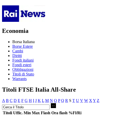
Economia
Borsa Italiana
Borse Estere
Cambi
Diritti
Fondi italiani
Fondi esteri
Obbligazioni
Titoli di Stato
Warrants
Titoli FTSE Italia All-Share
A
B
C
D
E
F
G
H
I
J
K
L
M
N
O
P
Q
R
S
T
U
V
W
X
Y
Z
Titoli
Uffic.
Min
Max
Flash
Ora flash
%Fl/Ri