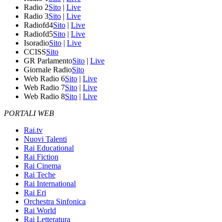
Radio 2
Sito
|
Live
Radio 3
Sito
|
Live
Radiofd4
Sito
|
Live
Radiofd5
Sito
|
Live
Isoradio
Sito
|
Live
CCISS
Sito
GR Parlamento
Sito
|
Live
Giornale Radio
Sito
Web Radio 6
Sito
|
Live
Web Radio 7
Sito
|
Live
Web Radio 8
Sito
|
Live
PORTALI WEB
Rai.tv
Nuovi Talenti
Rai Educational
Rai Fiction
Rai Cinema
Rai Teche
Rai International
Rai Eri
Orchestra Sinfonica
Rai World
Rai Letteratura