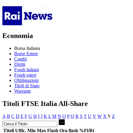
Economia
Borsa Italiana
Borse Estere
Cambi
Diritti
Fondi italiani
Fondi esteri
Obbligazioni
Titoli di Stato
Warrants
Titoli FTSE Italia All-Share
A
B
C
D
E
F
G
H
I
J
K
L
M
N
O
P
Q
R
S
T
U
V
W
X
Y
Z
Titoli
Uffic.
Min
Max
Flash
Ora flash
%Fl/Ri