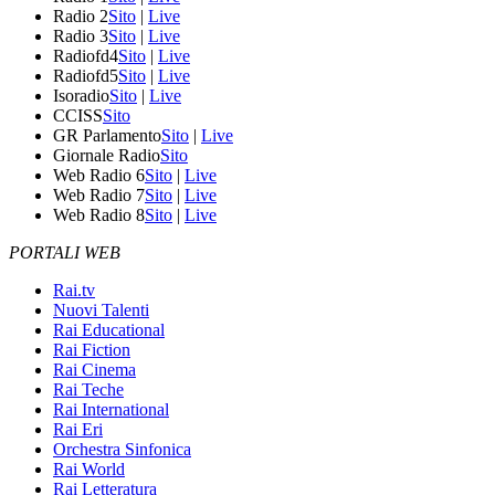
Radio 2
Sito
|
Live
Radio 3
Sito
|
Live
Radiofd4
Sito
|
Live
Radiofd5
Sito
|
Live
Isoradio
Sito
|
Live
CCISS
Sito
GR Parlamento
Sito
|
Live
Giornale Radio
Sito
Web Radio 6
Sito
|
Live
Web Radio 7
Sito
|
Live
Web Radio 8
Sito
|
Live
PORTALI WEB
Rai.tv
Nuovi Talenti
Rai Educational
Rai Fiction
Rai Cinema
Rai Teche
Rai International
Rai Eri
Orchestra Sinfonica
Rai World
Rai Letteratura