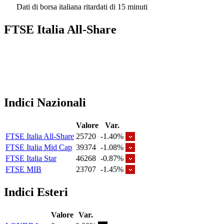
Dati di borsa italiana ritardati di 15 minuti
FTSE Italia All-Share
Indici Nazionali
Valore
Var.
FTSE Italia All-Share
25720
-1.40%
FTSE Italia Mid Cap
39374
-1.08%
FTSE Italia Star
46268
-0.87%
FTSE MIB
23707
-1.45%
Indici Esteri
Valore
Var.