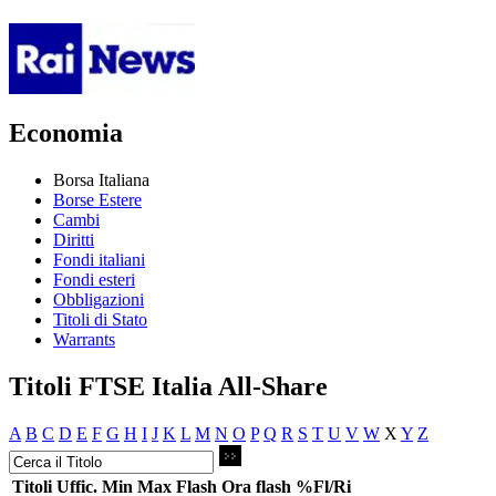
Economia
Borsa Italiana
Borse Estere
Cambi
Diritti
Fondi italiani
Fondi esteri
Obbligazioni
Titoli di Stato
Warrants
Titoli FTSE Italia All-Share
A
B
C
D
E
F
G
H
I
J
K
L
M
N
O
P
Q
R
S
T
U
V
W
X
Y
Z
Titoli
Uffic.
Min
Max
Flash
Ora flash
%Fl/Ri