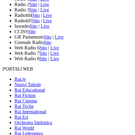
Radio 2
Sito
|
Live
Radio 3
Sito
|
Live
Radiofd4
Sito
|
Live
Radiofd5
Sito
|
Live
Isoradio
Sito
|
Live
CCISS
Sito
GR Parlamento
Sito
|
Live
Giornale Radio
Sito
Web Radio 6
Sito
|
Live
Web Radio 7
Sito
|
Live
Web Radio 8
Sito
|
Live
PORTALI WEB
Rai.tv
Nuovi Talenti
Rai Educational
Rai Fiction
Rai Cinema
Rai Teche
Rai International
Rai Eri
Orchestra Sinfonica
Rai World
Rai Letteratura