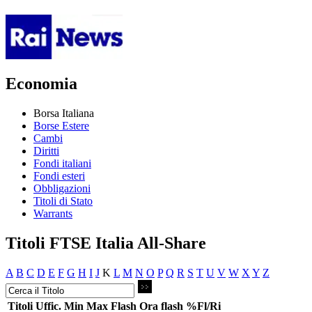
Economia
Borsa Italiana
Borse Estere
Cambi
Diritti
Fondi italiani
Fondi esteri
Obbligazioni
Titoli di Stato
Warrants
Titoli FTSE Italia All-Share
A
B
C
D
E
F
G
H
I
J
K
L
M
N
O
P
Q
R
S
T
U
V
W
X
Y
Z
Titoli
Uffic.
Min
Max
Flash
Ora flash
%Fl/Ri