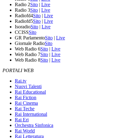
Radio 2
Sito
|
Live
Radio 3
Sito
|
Live
Radiofd4
Sito
|
Live
Radiofd5
Sito
|
Live
Isoradio
Sito
|
Live
CCISS
Sito
GR Parlamento
Sito
|
Live
Giornale Radio
Sito
Web Radio 6
Sito
|
Live
Web Radio 7
Sito
|
Live
Web Radio 8
Sito
|
Live
PORTALI WEB
Rai.tv
Nuovi Talenti
Rai Educational
Rai Fiction
Rai Cinema
Rai Teche
Rai International
Rai Eri
Orchestra Sinfonica
Rai World
Rai Letteratura