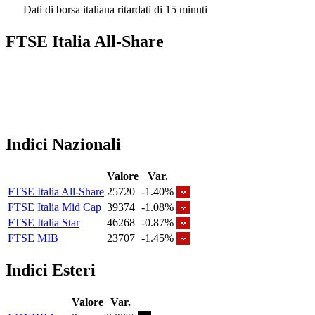
Dati di borsa italiana ritardati di 15 minuti
FTSE Italia All-Share
Indici Nazionali
Valore
Var.
FTSE Italia All-Share
25720
-1.40%
FTSE Italia Mid Cap
39374
-1.08%
FTSE Italia Star
46268
-0.87%
FTSE MIB
23707
-1.45%
Indici Esteri
Valore
Var.