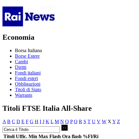
Economia
Borsa Italiana
Borse Estere
Cambi
Diritti
Fondi italiani
Fondi esteri
Obbligazioni
Titoli di Stato
Warrants
Titoli FTSE Italia All-Share
A
B
C
D
E
F
G
H
I
J
K
L
M
N
O
P
Q
R
S
T
U
V
W
X
Y
Z
Titoli
Uffic.
Min
Max
Flash
Ora flash
%Fl/Ri