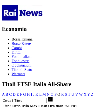
Economia
Borsa Italiana
Borse Estere
Cambi
Diritti
Fondi italiani
Fondi esteri
Obbligazioni
Titoli di Stato
Warrants
Titoli FTSE Italia All-Share
A
B
C
D
E
F
G
H
I
J
K
L
M
N
O
P
Q
R
S
T
U
V
W
X
Y
Z
Titoli
Uffic.
Min
Max
Flash
Ora flash
%Fl/Ri