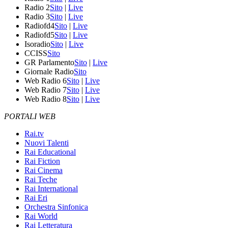
Radio 2
Sito
|
Live
Radio 3
Sito
|
Live
Radiofd4
Sito
|
Live
Radiofd5
Sito
|
Live
Isoradio
Sito
|
Live
CCISS
Sito
GR Parlamento
Sito
|
Live
Giornale Radio
Sito
Web Radio 6
Sito
|
Live
Web Radio 7
Sito
|
Live
Web Radio 8
Sito
|
Live
PORTALI WEB
Rai.tv
Nuovi Talenti
Rai Educational
Rai Fiction
Rai Cinema
Rai Teche
Rai International
Rai Eri
Orchestra Sinfonica
Rai World
Rai Letteratura