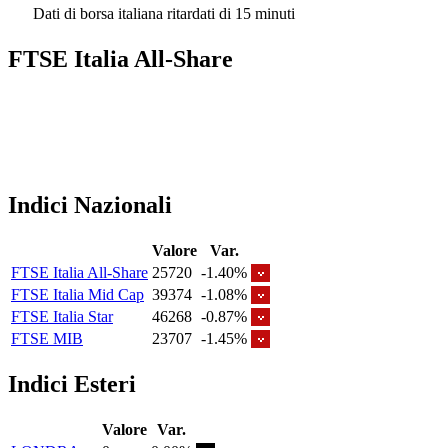
Dati di borsa italiana ritardati di 15 minuti
FTSE Italia All-Share
Indici Nazionali
Valore
Var.
FTSE Italia All-Share
25720
-1.40%
FTSE Italia Mid Cap
39374
-1.08%
FTSE Italia Star
46268
-0.87%
FTSE MIB
23707
-1.45%
Indici Esteri
Valore
Var.