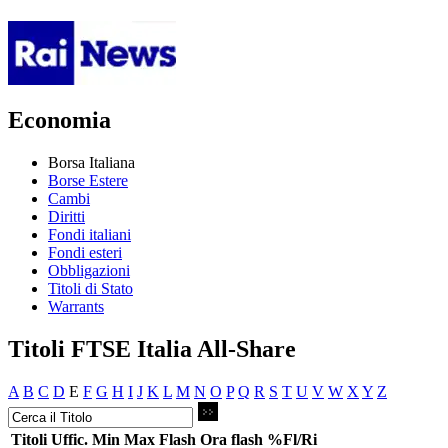
Economia
Borsa Italiana
Borse Estere
Cambi
Diritti
Fondi italiani
Fondi esteri
Obbligazioni
Titoli di Stato
Warrants
Titoli FTSE Italia All-Share
A
B
C
D
E
F
G
H
I
J
K
L
M
N
O
P
Q
R
S
T
U
V
W
X
Y
Z
Titoli
Uffic.
Min
Max
Flash
Ora flash
%Fl/Ri