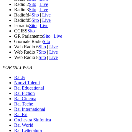
Radio 2
Sito
|
Live
Radio 3
Sito
|
Live
Radiofd4
Sito
|
Live
Radiofd5
Sito
|
Live
Isoradio
Sito
|
Live
CCISS
Sito
GR Parlamento
Sito
|
Live
Giornale Radio
Sito
Web Radio 6
Sito
|
Live
Web Radio 7
Sito
|
Live
Web Radio 8
Sito
|
Live
PORTALI WEB
Rai.tv
Nuovi Talenti
Rai Educational
Rai Fiction
Rai Cinema
Rai Teche
Rai International
Rai Eri
Orchestra Sinfonica
Rai World
Rai Letteratura