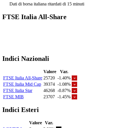
Dati di borsa italiana ritardati di 15 minuti
FTSE Italia All-Share
Indici Nazionali
Valore
Var.
FTSE Italia All-Share
25720
-1.40%
FTSE Italia Mid Cap
39374
-1.08%
FTSE Italia Star
46268
-0.87%
FTSE MIB
23707
-1.45%
Indici Esteri
Valore
Var.