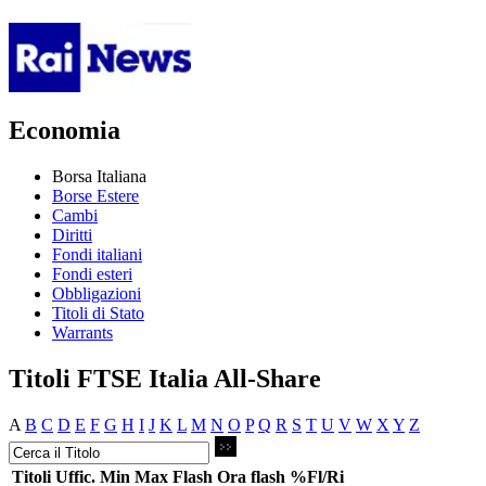
Economia
Borsa Italiana
Borse Estere
Cambi
Diritti
Fondi italiani
Fondi esteri
Obbligazioni
Titoli di Stato
Warrants
Titoli FTSE Italia All-Share
A
B
C
D
E
F
G
H
I
J
K
L
M
N
O
P
Q
R
S
T
U
V
W
X
Y
Z
Titoli
Uffic.
Min
Max
Flash
Ora flash
%Fl/Ri