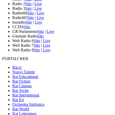
Radio 2
Sito
|
Live
Radio 3
Sito
|
Live
Radiofd4
Sito
|
Live
Radiofd5
Sito
|
Live
Isoradio
Sito
|
Live
CCISS
Sito
GR Parlamento
Sito
|
Live
Giornale Radio
Sito
Web Radio 6
Sito
|
Live
Web Radio 7
Sito
|
Live
Web Radio 8
Sito
|
Live
PORTALI WEB
Rai.tv
Nuovi Talenti
Rai Educational
Rai Fiction
Rai Cinema
Rai Teche
Rai International
Rai Eri
Orchestra Sinfonica
Rai World
Rai Letteratura