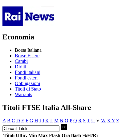
Economia
Borsa Italiana
Borse Estere
Cambi
Diritti
Fondi italiani
Fondi esteri
Obbligazioni
Titoli di Stato
Warrants
Titoli FTSE Italia All-Share
A
B
C
D
E
F
G
H
I
J
K
L
M
N
O
P
Q
R
S
T
U
V
W
X
Y
Z
Titoli
Uffic.
Min
Max
Flash
Ora flash
%Fl/Ri