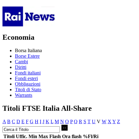
Economia
Borsa Italiana
Borse Estere
Cambi
Diritti
Fondi italiani
Fondi esteri
Obbligazioni
Titoli di Stato
Warrants
Titoli FTSE Italia All-Share
A
B
C
D
E
F
G
H
I
J
K
L
M
N
O
P
Q
R
S
T
U
V
W
X
Y
Z
Titoli
Uffic.
Min
Max
Flash
Ora flash
%Fl/Ri