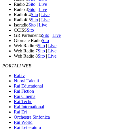
Radio 2
Sito
|
Live
Radio 3
Sito
|
Live
Radiofd4
Sito
|
Live
Radiofd5
Sito
|
Live
Isoradio
Sito
|
Live
CCISS
Sito
GR Parlamento
Sito
|
Live
Giornale Radio
Sito
Web Radio 6
Sito
|
Live
Web Radio 7
Sito
|
Live
Web Radio 8
Sito
|
Live
PORTALI WEB
Rai.tv
Nuovi Talenti
Rai Educational
Rai Fiction
Rai Cinema
Rai Teche
Rai International
Rai Eri
Orchestra Sinfonica
Rai World
Rai Letteratura