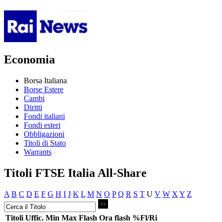
Economia
Borsa Italiana
Borse Estere
Cambi
Diritti
Fondi italiani
Fondi esteri
Obbligazioni
Titoli di Stato
Warrants
Titoli FTSE Italia All-Share
A
B
C
D
E
F
G
H
I
J
K
L
M
N
O
P
Q
R
S
T
U
V
W
X
Y
Z
Titoli
Uffic.
Min
Max
Flash
Ora flash
%Fl/Ri