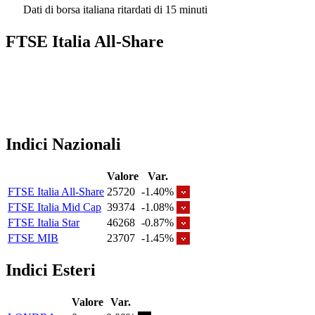
Dati di borsa italiana ritardati di 15 minuti
FTSE Italia All-Share
Indici Nazionali
Valore
Var.
FTSE Italia All-Share
25720
-1.40%
FTSE Italia Mid Cap
39374
-1.08%
FTSE Italia Star
46268
-0.87%
FTSE MIB
23707
-1.45%
Indici Esteri
Valore
Var.