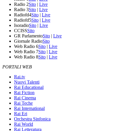
Radio 2
Sito
|
Live
Radio 3
Sito
|
Live
Radiofd4
Sito
|
Live
Radiofd5
Sito
|
Live
Isoradio
Sito
|
Live
CCISS
Sito
GR Parlamento
Sito
|
Live
Giornale Radio
Sito
Web Radio 6
Sito
|
Live
Web Radio 7
Sito
|
Live
Web Radio 8
Sito
|
Live
PORTALI WEB
Rai.tv
Nuovi Talenti
Rai Educational
Rai Fiction
Rai Cinema
Rai Teche
Rai International
Rai Eri
Orchestra Sinfonica
Rai World
Rai Letteratura