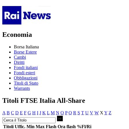
Economia
Borsa Italiana
Borse Estere
Cambi
Diritti
Fondi italiani
Fondi esteri
Obbligazioni
Titoli di Stato
Warrants
Titoli FTSE Italia All-Share
A
B
C
D
E
F
G
H
I
J
K
L
M
N
O
P
Q
R
S
T
U
V
W
X
Y
Z
Titoli
Uffic.
Min
Max
Flash
Ora flash
%Fl/Ri