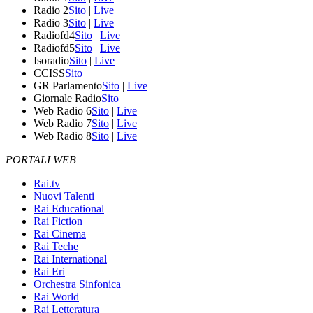
Radio 2
Sito
|
Live
Radio 3
Sito
|
Live
Radiofd4
Sito
|
Live
Radiofd5
Sito
|
Live
Isoradio
Sito
|
Live
CCISS
Sito
GR Parlamento
Sito
|
Live
Giornale Radio
Sito
Web Radio 6
Sito
|
Live
Web Radio 7
Sito
|
Live
Web Radio 8
Sito
|
Live
PORTALI WEB
Rai.tv
Nuovi Talenti
Rai Educational
Rai Fiction
Rai Cinema
Rai Teche
Rai International
Rai Eri
Orchestra Sinfonica
Rai World
Rai Letteratura