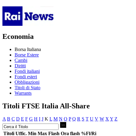
Economia
Borsa Italiana
Borse Estere
Cambi
Diritti
Fondi italiani
Fondi esteri
Obbligazioni
Titoli di Stato
Warrants
Titoli FTSE Italia All-Share
A
B
C
D
E
F
G
H
I
J
K
L
M
N
O
P
Q
R
S
T
U
V
W
X
Y
Z
Titoli
Uffic.
Min
Max
Flash
Ora flash
%Fl/Ri