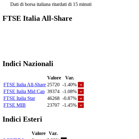
Dati di borsa italiana ritardati di 15 minuti
FTSE Italia All-Share
Indici Nazionali
Valore
Var.
FTSE Italia All-Share
25720
-1.40%
FTSE Italia Mid Cap
39374
-1.08%
FTSE Italia Star
46268
-0.87%
FTSE MIB
23707
-1.45%
Indici Esteri
Valore
Var.