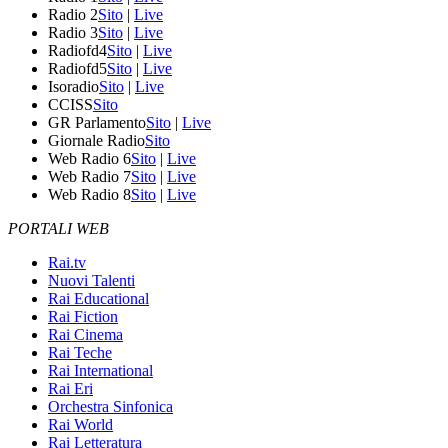
Radio 2
Sito
|
Live
Radio 3
Sito
|
Live
Radiofd4
Sito
|
Live
Radiofd5
Sito
|
Live
Isoradio
Sito
|
Live
CCISS
Sito
GR Parlamento
Sito
|
Live
Giornale Radio
Sito
Web Radio 6
Sito
|
Live
Web Radio 7
Sito
|
Live
Web Radio 8
Sito
|
Live
PORTALI WEB
Rai.tv
Nuovi Talenti
Rai Educational
Rai Fiction
Rai Cinema
Rai Teche
Rai International
Rai Eri
Orchestra Sinfonica
Rai World
Rai Letteratura