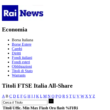
Economia
Borsa Italiana
Borse Estere
Cambi
Diritti
Fondi italiani
Fondi esteri
Obbligazioni
Titoli di Stato
Warrants
Titoli FTSE Italia All-Share
A
B
C
D
E
F
G
H
I
J
K
L
M
N
O
P
Q
R
S
T
U
V
W
X
Y
Z
Titoli
Uffic.
Min
Max
Flash
Ora flash
%Fl/Ri