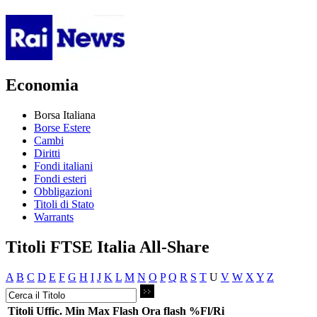
Economia
Borsa Italiana
Borse Estere
Cambi
Diritti
Fondi italiani
Fondi esteri
Obbligazioni
Titoli di Stato
Warrants
Titoli FTSE Italia All-Share
A
B
C
D
E
F
G
H
I
J
K
L
M
N
O
P
Q
R
S
T
U
V
W
X
Y
Z
Titoli
Uffic.
Min
Max
Flash
Ora flash
%Fl/Ri