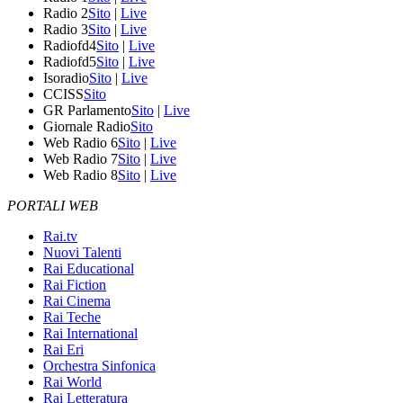
Radio 2
Sito
|
Live
Radio 3
Sito
|
Live
Radiofd4
Sito
|
Live
Radiofd5
Sito
|
Live
Isoradio
Sito
|
Live
CCISS
Sito
GR Parlamento
Sito
|
Live
Giornale Radio
Sito
Web Radio 6
Sito
|
Live
Web Radio 7
Sito
|
Live
Web Radio 8
Sito
|
Live
PORTALI WEB
Rai.tv
Nuovi Talenti
Rai Educational
Rai Fiction
Rai Cinema
Rai Teche
Rai International
Rai Eri
Orchestra Sinfonica
Rai World
Rai Letteratura