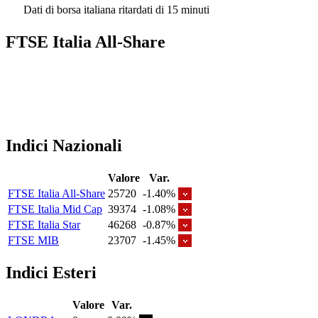
Dati di borsa italiana ritardati di 15 minuti
FTSE Italia All-Share
Indici Nazionali
Valore
Var.
FTSE Italia All-Share
25720
-1.40%
FTSE Italia Mid Cap
39374
-1.08%
FTSE Italia Star
46268
-0.87%
FTSE MIB
23707
-1.45%
Indici Esteri
Valore
Var.