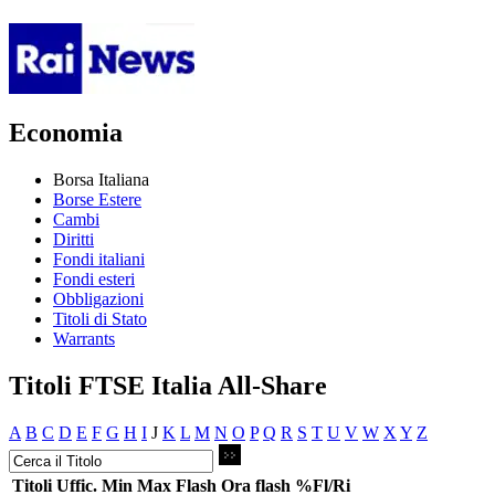
Economia
Borsa Italiana
Borse Estere
Cambi
Diritti
Fondi italiani
Fondi esteri
Obbligazioni
Titoli di Stato
Warrants
Titoli FTSE Italia All-Share
A
B
C
D
E
F
G
H
I
J
K
L
M
N
O
P
Q
R
S
T
U
V
W
X
Y
Z
Titoli
Uffic.
Min
Max
Flash
Ora flash
%Fl/Ri