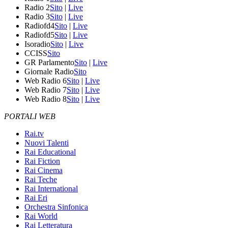
Radio 2
Sito
|
Live
Radio 3
Sito
|
Live
Radiofd4
Sito
|
Live
Radiofd5
Sito
|
Live
Isoradio
Sito
|
Live
CCISS
Sito
GR Parlamento
Sito
|
Live
Giornale Radio
Sito
Web Radio 6
Sito
|
Live
Web Radio 7
Sito
|
Live
Web Radio 8
Sito
|
Live
PORTALI WEB
Rai.tv
Nuovi Talenti
Rai Educational
Rai Fiction
Rai Cinema
Rai Teche
Rai International
Rai Eri
Orchestra Sinfonica
Rai World
Rai Letteratura