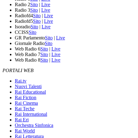
Radio 2
Sito
|
Live
Radio 3
Sito
|
Live
Radiofd4
Sito
|
Live
Radiofd5
Sito
|
Live
Isoradio
Sito
|
Live
CCISS
Sito
GR Parlamento
Sito
|
Live
Giornale Radio
Sito
Web Radio 6
Sito
|
Live
Web Radio 7
Sito
|
Live
Web Radio 8
Sito
|
Live
PORTALI WEB
Rai.tv
Nuovi Talenti
Rai Educational
Rai Fiction
Rai Cinema
Rai Teche
Rai International
Rai Eri
Orchestra Sinfonica
Rai World
Rai Letteratura