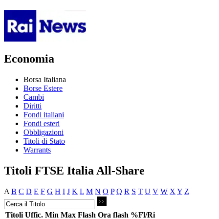
Economia
Borsa Italiana
Borse Estere
Cambi
Diritti
Fondi italiani
Fondi esteri
Obbligazioni
Titoli di Stato
Warrants
Titoli FTSE Italia All-Share
A
B
C
D
E
F
G
H
I
J
K
L
M
N
O
P
Q
R
S
T
U
V
W
X
Y
Z
Titoli
Uffic.
Min
Max
Flash
Ora flash
%Fl/Ri