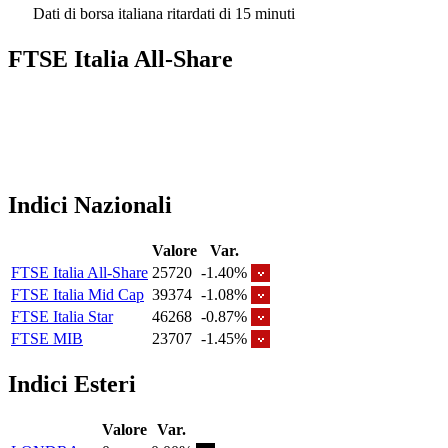
Dati di borsa italiana ritardati di 15 minuti
FTSE Italia All-Share
Indici Nazionali
Valore
Var.
FTSE Italia All-Share
25720
-1.40%
FTSE Italia Mid Cap
39374
-1.08%
FTSE Italia Star
46268
-0.87%
FTSE MIB
23707
-1.45%
Indici Esteri
Valore
Var.