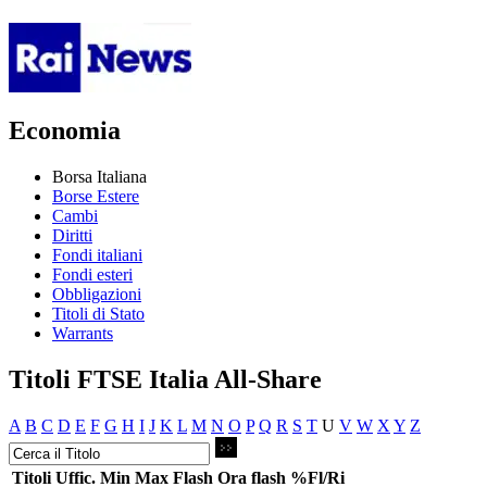
Economia
Borsa Italiana
Borse Estere
Cambi
Diritti
Fondi italiani
Fondi esteri
Obbligazioni
Titoli di Stato
Warrants
Titoli FTSE Italia All-Share
A
B
C
D
E
F
G
H
I
J
K
L
M
N
O
P
Q
R
S
T
U
V
W
X
Y
Z
Titoli
Uffic.
Min
Max
Flash
Ora flash
%Fl/Ri