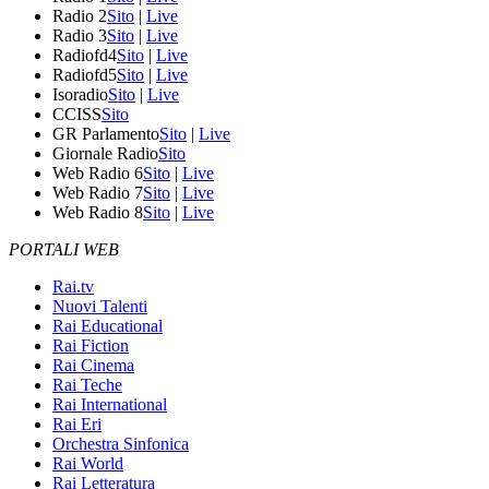
Radio 2
Sito
|
Live
Radio 3
Sito
|
Live
Radiofd4
Sito
|
Live
Radiofd5
Sito
|
Live
Isoradio
Sito
|
Live
CCISS
Sito
GR Parlamento
Sito
|
Live
Giornale Radio
Sito
Web Radio 6
Sito
|
Live
Web Radio 7
Sito
|
Live
Web Radio 8
Sito
|
Live
PORTALI WEB
Rai.tv
Nuovi Talenti
Rai Educational
Rai Fiction
Rai Cinema
Rai Teche
Rai International
Rai Eri
Orchestra Sinfonica
Rai World
Rai Letteratura