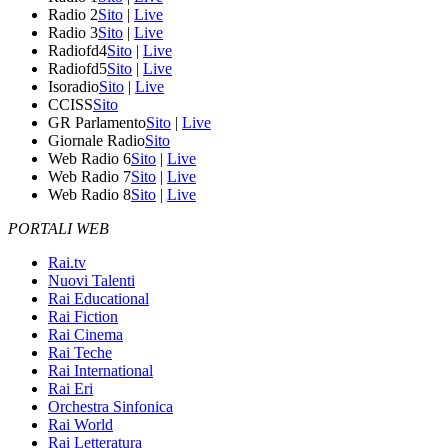
Radio 2
Sito
|
Live
Radio 3
Sito
|
Live
Radiofd4
Sito
|
Live
Radiofd5
Sito
|
Live
Isoradio
Sito
|
Live
CCISS
Sito
GR Parlamento
Sito
|
Live
Giornale Radio
Sito
Web Radio 6
Sito
|
Live
Web Radio 7
Sito
|
Live
Web Radio 8
Sito
|
Live
PORTALI WEB
Rai.tv
Nuovi Talenti
Rai Educational
Rai Fiction
Rai Cinema
Rai Teche
Rai International
Rai Eri
Orchestra Sinfonica
Rai World
Rai Letteratura