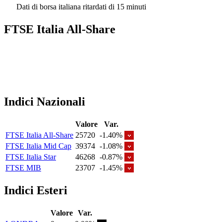
Dati di borsa italiana ritardati di 15 minuti
FTSE Italia All-Share
Indici Nazionali
Valore
Var.
FTSE Italia All-Share
25720
-1.40%
FTSE Italia Mid Cap
39374
-1.08%
FTSE Italia Star
46268
-0.87%
FTSE MIB
23707
-1.45%
Indici Esteri
Valore
Var.