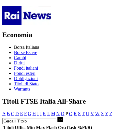
Economia
Borsa Italiana
Borse Estere
Cambi
Diritti
Fondi italiani
Fondi esteri
Obbligazioni
Titoli di Stato
Warrants
Titoli FTSE Italia All-Share
A
B
C
D
E
F
G
H
I
J
K
L
M
N
O
P
Q
R
S
T
U
V
W
X
Y
Z
Titoli
Uffic.
Min
Max
Flash
Ora flash
%Fl/Ri