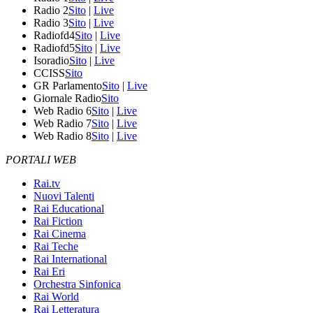
Radio 2
Sito
|
Live
Radio 3
Sito
|
Live
Radiofd4
Sito
|
Live
Radiofd5
Sito
|
Live
Isoradio
Sito
|
Live
CCISS
Sito
GR Parlamento
Sito
|
Live
Giornale Radio
Sito
Web Radio 6
Sito
|
Live
Web Radio 7
Sito
|
Live
Web Radio 8
Sito
|
Live
PORTALI WEB
Rai.tv
Nuovi Talenti
Rai Educational
Rai Fiction
Rai Cinema
Rai Teche
Rai International
Rai Eri
Orchestra Sinfonica
Rai World
Rai Letteratura