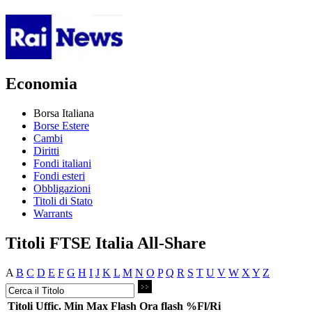
Economia
Borsa Italiana
Borse Estere
Cambi
Diritti
Fondi italiani
Fondi esteri
Obbligazioni
Titoli di Stato
Warrants
Titoli FTSE Italia All-Share
A
B
C
D
E
F
G
H
I
J
K
L
M
N
O
P
Q
R
S
T
U
V
W
X
Y
Z
Titoli
Uffic.
Min
Max
Flash
Ora flash
%Fl/Ri