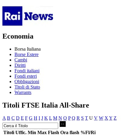
Economia
Borsa Italiana
Borse Estere
Cambi
Diritti
Fondi italiani
Fondi esteri
Obbligazioni
Titoli di Stato
Warrants
Titoli FTSE Italia All-Share
A
B
C
D
E
F
G
H
I
J
K
L
M
N
O
P
Q
R
S
T
U
V
W
X
Y
Z
Titoli
Uffic.
Min
Max
Flash
Ora flash
%Fl/Ri