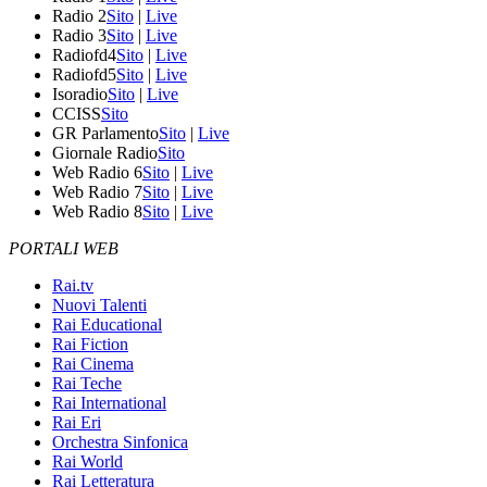
Radio 2
Sito
|
Live
Radio 3
Sito
|
Live
Radiofd4
Sito
|
Live
Radiofd5
Sito
|
Live
Isoradio
Sito
|
Live
CCISS
Sito
GR Parlamento
Sito
|
Live
Giornale Radio
Sito
Web Radio 6
Sito
|
Live
Web Radio 7
Sito
|
Live
Web Radio 8
Sito
|
Live
PORTALI WEB
Rai.tv
Nuovi Talenti
Rai Educational
Rai Fiction
Rai Cinema
Rai Teche
Rai International
Rai Eri
Orchestra Sinfonica
Rai World
Rai Letteratura