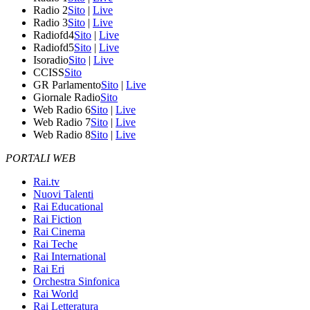
Radio 2
Sito
|
Live
Radio 3
Sito
|
Live
Radiofd4
Sito
|
Live
Radiofd5
Sito
|
Live
Isoradio
Sito
|
Live
CCISS
Sito
GR Parlamento
Sito
|
Live
Giornale Radio
Sito
Web Radio 6
Sito
|
Live
Web Radio 7
Sito
|
Live
Web Radio 8
Sito
|
Live
PORTALI WEB
Rai.tv
Nuovi Talenti
Rai Educational
Rai Fiction
Rai Cinema
Rai Teche
Rai International
Rai Eri
Orchestra Sinfonica
Rai World
Rai Letteratura