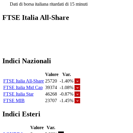
Dati di borsa italiana ritardati di 15 minuti
FTSE Italia All-Share
Indici Nazionali
Valore
Var.
FTSE Italia All-Share
25720
-1.40%
FTSE Italia Mid Cap
39374
-1.08%
FTSE Italia Star
46268
-0.87%
FTSE MIB
23707
-1.45%
Indici Esteri
Valore
Var.