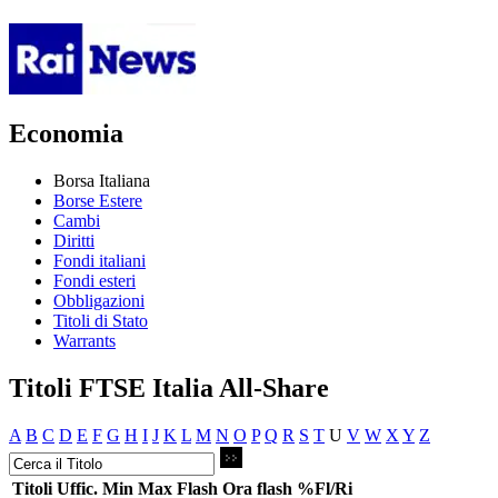
Economia
Borsa Italiana
Borse Estere
Cambi
Diritti
Fondi italiani
Fondi esteri
Obbligazioni
Titoli di Stato
Warrants
Titoli FTSE Italia All-Share
A
B
C
D
E
F
G
H
I
J
K
L
M
N
O
P
Q
R
S
T
U
V
W
X
Y
Z
Titoli
Uffic.
Min
Max
Flash
Ora flash
%Fl/Ri